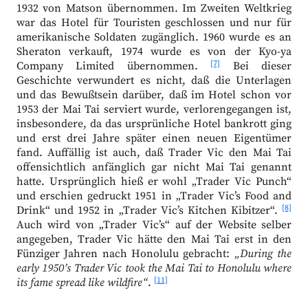
1932 von Matson übernommen. Im Zweiten Weltkrieg
war das Hotel für Touristen geschlossen und nur für
amerikanische Soldaten zugänglich. 1960 wurde es an
Sheraton verkauft, 1974 wurde es von der Kyo-ya
[7]
Company Limited übernommen.
Bei dieser
Geschichte verwundert es nicht, daß die Unterlagen
und das Bewußtsein darüber, daß im Hotel schon vor
1953 der Mai Tai serviert wurde, verlorengegangen ist,
insbesondere, da das ursprünliche Hotel bankrott ging
und erst drei Jahre später einen neuen Eigentümer
fand. Auffällig ist auch, daß Trader Vic den Mai Tai
offensichtlich anfänglich gar nicht Mai Tai genannt
hatte. Ursprünglich hieß er wohl „Trader Vic Punch“
und erschien gedruckt 1951 in „Trader Vic’s Food and
[8]
Drink“ und 1952 in „Trader Vic’s Kitchen Kibitzer“.
Auch wird von „Trader Vic’s“ auf der Website selber
angegeben, Trader Vic hätte den Mai Tai erst in den
Fünziger Jahren nach Honolulu gebracht:
„During the
early 1950’s Trader Vic took the Mai Tai to Honolulu where
[11]
its fame spread like wildfire“
.