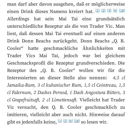
man darf aber davon ausgehen, daß er möglicherweise
[1]
[2]
[5]
[6]
[18]
einen Drink dieses Namens kreiert hat.
Allerdings hat sein Mai Tai eine grundsätzlich
unterschiedliche Rezeptur als die von Trader Vic. Man
liest, daß dessen Mai Tai eventuell auf einen anderen
Drink Donn Beachs zurückgeht. Donn Beachs „Q. B.
Cooler“ hatte geschmackliche Ähnlichkeiten mit
Trader Vics Mai Tai, jedoch war bei gleichem
Geschmacksprofil die Rezeptur grundverschieden. Die
Rezeptur des „Q. B. Cooler“ wollen wir für die
Interessierten an dieser Stelle also nennen:
4,5 cl
Jamaika-Rum, 3 cl kubanischer Rum, 1,5 cl Cointreau, 1,5
cl Falernum, 2 Dashes Pernod, 1 Dash Angostura Bitters, 3
cl Grapefruitsaft, 2 cl Limettensaft.
Vielleicht hat Trader
Vic versucht, den Q. B. Cooler geschmacklich zu
imitieren, vielleicht aber auch nicht. Hinweise darauf
[1]
[2]
[6]
[18]
gibt es jedenfalls keine,
so lesen wir.