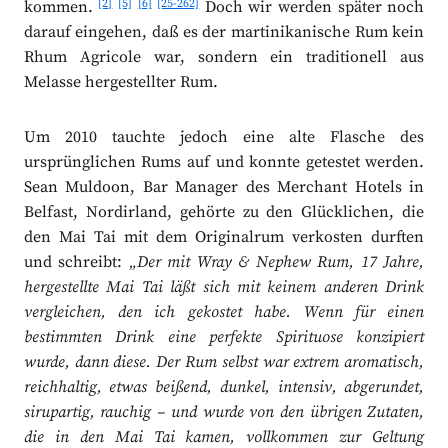
[2]
[5]
[6]
[25-262]
kommen.
Doch wir werden später noch
darauf eingehen, daß es der martinikanische Rum kein
Rhum Agricole war, sondern ein traditionell aus
Melasse hergestellter Rum.
Um 2010 tauchte jedoch eine alte Flasche des
ursprünglichen Rums auf und konnte getestet werden.
Sean Muldoon, Bar Manager des Merchant Hotels in
Belfast, Nordirland, gehörte zu den Glücklichen, die
den Mai Tai mit dem Originalrum verkosten durften
und schreibt:
„Der mit Wray & Nephew Rum, 17 Jahre,
hergestellte Mai Tai läßt sich mit keinem anderen Drink
vergleichen, den ich gekostet habe. Wenn für einen
bestimmten Drink eine perfekte Spirituose konzipiert
wurde, dann diese. Der Rum selbst war extrem aromatisch,
reichhaltig, etwas beißend, dunkel, intensiv, abgerundet,
sirupartig, rauchig – und wurde von den übrigen Zutaten,
die in den Mai Tai kamen, vollkommen zur Geltung