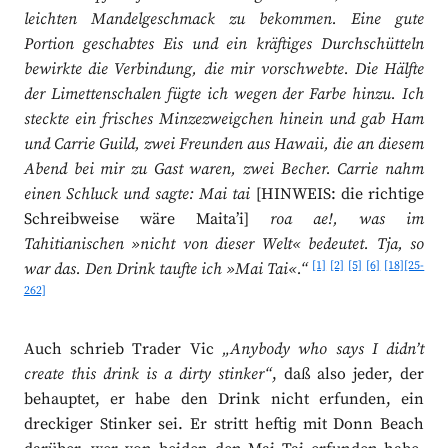
leichten Mandelgeschmack zu bekommen. Eine gute
Portion geschabtes Eis und ein kräftiges Durchschütteln
bewirkte die Verbindung, die mir vorschwebte. Die Hälfte
der Limettenschalen fügte ich wegen der Farbe hinzu. Ich
steckte ein frisches Minzezweigchen hinein und gab Ham
und Carrie Guild, zwei Freunden aus Hawaii, die an diesem
Abend bei mir zu Gast waren, zwei Becher. Carrie nahm
einen Schluck und sagte: Mai tai
[HINWEIS: die richtige
Schreibweise wäre Maita’i]
roa ae!, was im
Tahitianischen »nicht von dieser Welt« bedeutet. Tja, so
[1]
[2]
[5]
[6]
[18]
[25-
war das. Den Drink taufte ich »Mai Tai«.“
262]
Auch schrieb Trader Vic
„Anybody who says I didn’t
create this drink is a dirty stinker“
, daß also jeder, der
behauptet, er habe den Drink nicht erfunden, ein
dreckiger Stinker sei. Er stritt heftig mit Donn Beach