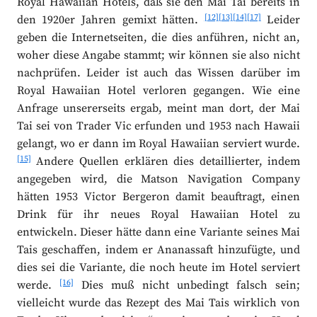
Royal Hawaiian Hotels, daß sie den Mai Tai bereits in
[12]
[13]
[14]
[17]
den 1920er Jahren gemixt hätten.
Leider
geben die Internetseiten, die dies anführen, nicht an,
woher diese Angabe stammt; wir können sie also nicht
nachprüfen. Leider ist auch das Wissen darüber im
Royal Hawaiian Hotel verloren gegangen. Wie eine
Anfrage unsererseits ergab, meint man dort, der Mai
Tai sei von Trader Vic erfunden und 1953 nach Hawaii
gelangt, wo er dann im Royal Hawaiian serviert wurde.
[15]
Andere Quellen erklären dies detaillierter, indem
angegeben wird, die Matson Navigation Company
hätten 1953 Victor Bergeron damit beauftragt, einen
Drink für ihr neues Royal Hawaiian Hotel zu
entwickeln. Dieser hätte dann eine Variante seines Mai
Tais geschaffen, indem er Ananassaft hinzufügte, und
dies sei die Variante, die noch heute im Hotel serviert
[16]
werde.
Dies muß nicht unbedingt falsch sein;
vielleicht wurde das Rezept des Mai Tais wirklich von