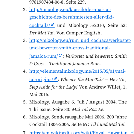
9781907434-06-8. Seite 229.
http://mixology.eu/klassik/der-mai-tai-
geschichte-des-beruhmtesten-aller-tiki-
cocktails/
und Mixology 5/2010, Seite 53:
Der Mai Tai.
Von Camper English.
http://mixology.eu/rum_und_cachaca/verkostet-
und-bewertet-smith-cross-traditional-
jamaica-rum/
:
Verkostet und bewertet: Smith
& Cross – Traditional Jamaica Rum.
http://elementalmixology.me/2015/05/01/mai-
tai-origins/
:
Whence the Mai-Tai? — Hey Vic,
Step Aside for the Lady!
Von Andrew Willet, 1.
Mai 2015.
Mixology. Ausgabe 6. Juli / August 2004. The
Tiki Issue. Seite 33:
Mai Tai Roa Ae.
Mixology. Sonderausgabe Mai 2006. 200 Jahre
Cocktail 1806-2006. Seite 69:
Tiki und Mai Tai.
https://en.wikipedia.org/wiki/Royal_Hawaiian_H