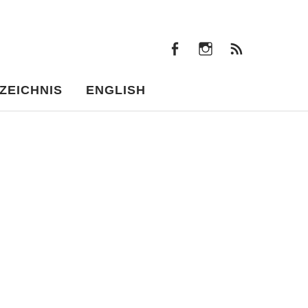
facebook
instagram
Beiträ
facebook
instagram
Beiträge
ZEICHNIS
ENGLISH