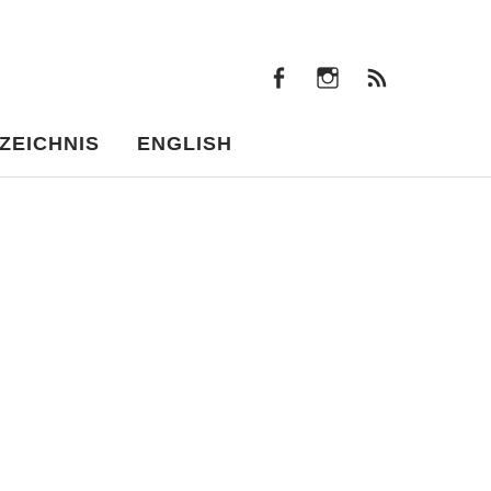
facebook
instagram
Beiträ
facebook
instagram
Beiträge
ZEICHNIS
ENGLISH