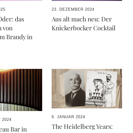
025
23. DEZEMBER 2024
Oder: das
Aus alt mach neu: Der
 von
Knickerbocker Cocktail
m Brandy in
6. JANUAR 2024
 2024
The Heidelberg Years:
eau Bar in