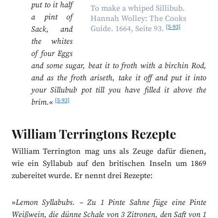
put to it half
To make a whiped Sillibub.
a pint of
Hannah Wolley: The Cooks
[5-93]
Guide. 1664, Seite 93.
Sack, and
the whites
of four Eggs
and some sugar, beat it to froth with a birchin Rod,
and as the froth ariseth, take it off and put it into
your Sillubub pot till you have filled it above the
[5-93]
brim.
«
William Terringtons Rezepte
William Terrington mag uns als Zeuge dafür dienen,
wie ein Syllabub auf den britischen Inseln um 1869
zubereitet wurde. Er nennt drei Rezepte:
»
Lemon Syllabubs. – Zu 1 Pinte Sahne füge eine Pinte
Weißwein, die dünne Schale von 3 Zitronen, den Saft von 1