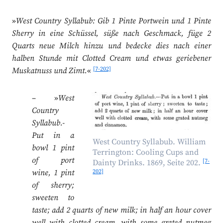
»
West Country Syllabub: Gib 1 Pinte Portwein und 1 Pinte
Sherry in eine Schüssel, süße nach Geschmack, füge 2
Quarts neue Milch hinzu und bedecke dies nach einer
halben Stunde mit Clotted Cream und etwas geriebener
[7-202]
Muskatnuss und Zimt.
«
– »
West
Country
Syllabub.-
Put in a
West Country Syllabub. William
bowl 1 pint
Terrington: Cooling Cups and
of port
[7-
Dainty Drinks. 1869, Seite 202.
202]
wine, 1 pint
of sherry;
sweeten to
taste; add 2 quarts of new milk; in half an hour cover
well with clotted cream, with some grated nutmeg