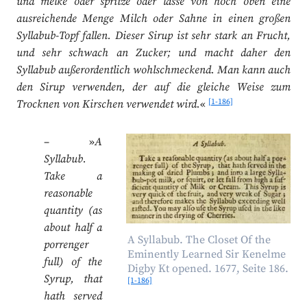
und melke oder spritze oder lasse von hoch oben eine
ausreichende Menge Milch oder Sahne in einen großen
Syllabub-Topf fallen. Dieser Sirup ist sehr stark an Frucht,
und sehr schwach an Zucker; und macht daher den
Syllabub außerordentlich wohlschmeckend. Man kann auch
den Sirup verwenden, der auf die gleiche Weise zum
[1-186]
Trocknen von Kirschen verwendet wird.
«
– »
A
Syllabub.
Take a
reasonable
quantity (as
about half a
A Syllabub. The Closet Of the
porrenger
Eminently Learned Sir Kenelme
full) of the
Digby Kt opened. 1677, Seite 186.
Syrup, that
[1-186]
hath served