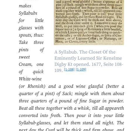
makes
Syllabubs
for little
glasses with
spouts, thus:
Take three
pints of
A Syllabub. The Closet Of the
sweet
Eminently Learned Sir Kenelme
Cream, one
Digby Kt opened. 1677, Seite 108-
[1-108]
[1-109]
109.
of quick
White-wine
(or Rhenish) and a good wine glassful (better a
quarter of a pint) of Sack; mingle with them about
three quarters of a pound of fine Sugar in powder.
Beat all these together with a whisk, till all appeareth
converted into froth. Then pour it into your little
Syllabub-glasses, and let them stand all night. The
next day the Curd will be thick and firm above, and