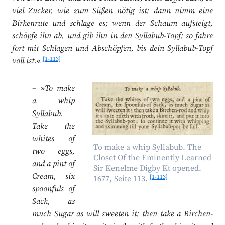
viel Zucker, wie zum Süßen nötig ist; dann nimm eine
Birkenrute und schlage es; wenn der Schaum aufsteigt,
schöpfe ihn ab, und gib ihn in den Syllabub-Topf; so fahre
fort mit Schlagen und Abschöpfen, bis dein Syllabub-Topf
[1-113]
voll ist.
«
– »
To make
a whip
Syllabub.
Take the
whites of
To make a whip Syllabub. The
two eggs,
Closet Of the Eminently Learned
and a pint of
Sir Kenelme Digby Kt opened.
Cream, six
[1-113]
1677, Seite 113.
spoonfuls of
Sack, as
much Sugar as will sweeten it; then take a Birchen-