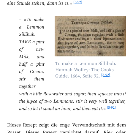
[5-92]
eine Stunde stehen, dann iss es.
«
– »
To make
a Lemmon
Sillibub.
TAKE a pint
of new
Milk, and
To make a Lemmon Sillibub.
half a pint
Hannah Wolley: The Cooks
of Cream,
[5-92]
Guide. 1664, Seite 92.
stir them
together
with a little Rosewater and sugar; then squeeze into it
the juyce of two Lemmons, stir it very well together,
[5-92]
and so let it stand an hour, and then eat it.
«
Dieses Rezept zeigt die enge Verwandtschaft mit dem
Posset. Dieses Rezept verzichtet darauf, Eier oder