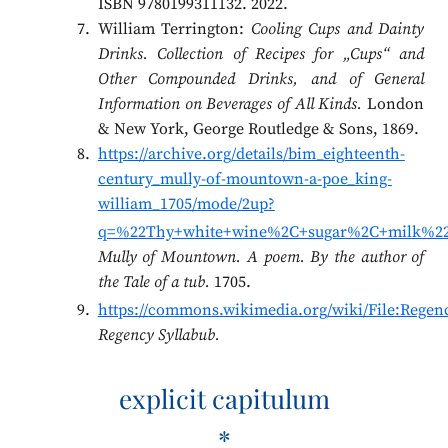
ISBN 9780199311132. 2022.
William Terrington:
Cooling Cups and Dainty
Drinks. Collection of Recipes for „Cups“ and
Other Compounded Drinks, and of General
Information on Beverages of All Kinds.
London
& New York, George Routledge & Sons, 1869.
https://archive.org/details/bim_eighteenth-
century_mully-of-mountown-a-poe_king-
william_1705/mode/2up?
q=%22Thy+white+wine%2C+sugar%2C+milk%2
Mully of Mountown. A poem. By the author of
the Tale of a tub.
1705.
https://commons.wikimedia.org/wiki/File:Regenc
Regency Syllabub.
explicit capitulum
*