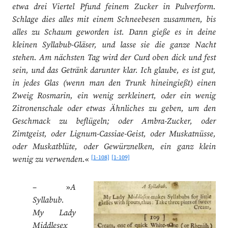
etwa drei Viertel Pfund feinem Zucker in Pulverform.
Schlage dies alles mit einem Schneebesen zusammen, bis
alles zu Schaum geworden ist. Dann gieße es in deine
kleinen Syllabub-Gläser, und lasse sie die ganze Nacht
stehen. Am nächsten Tag wird der Curd oben dick und fest
sein, und das Getränk darunter klar. Ich glaube, es ist gut,
in jedes Glas (wenn man den Trunk hineingießt) einen
Zweig Rosmarin, ein wenig zerkleinert, oder ein wenig
Zitronenschale oder etwas Ähnliches zu geben, um den
Geschmack zu beflügeln; oder Ambra-Zucker, oder
Zimtgeist, oder Lignum-Cassiae-Geist, oder Muskatnüsse,
oder Muskatblüte, oder Gewürznelken, ein ganz klein
[1-108]
[1-109]
wenig zu verwenden.
«
– »
A
Syllabub.
My Lady
Middlesex