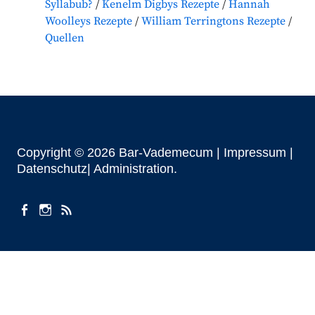
Syllabub?
Kenelm Digbys Rezepte
Hannah
Woolleys Rezepte
William Terringtons Rezepte
Quellen
Copyright © 2026 Bar-Vademecum |
Impressum
|
Datenschutz|
Administration
facebook
instagram
Beiträge