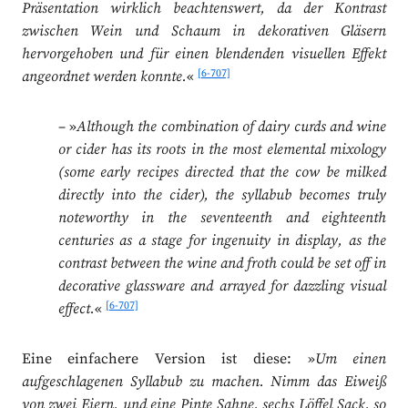
Präsentation wirklich beachtenswert, da der Kontrast
zwischen Wein und Schaum in dekorativen Gläsern
hervorgehoben und für einen blendenden visuellen Effekt
[6-707]
angeordnet werden konnte.
«
– »
Although the combination of dairy curds and wine
or cider has its roots in the most elemental mixology
(some early recipes directed that the cow be milked
directly into the cider), the syllabub becomes truly
noteworthy in the seventeenth and eighteenth
centuries as a stage for ingenuity in display, as the
contrast between the wine and froth could be set off in
decorative glassware and arrayed for dazzling visual
[6-707]
effect.
«
Eine einfachere Version ist diese: »
Um einen
aufgeschlagenen Syllabub zu machen. Nimm das Eiweiß
von zwei Eiern, und eine Pinte Sahne, sechs Löffel Sack, so