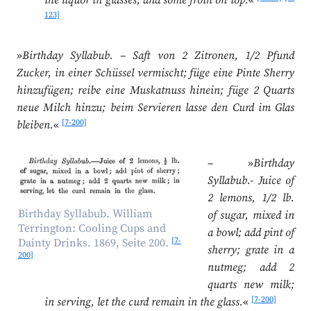
the liquor in glasses, and some froth on top.
«
123]
»
Birthday Syllabub. – Saft von 2 Zitronen, 1/2 Pfund
Zucker, in einer Schüssel vermischt; füge eine Pinte Sherry
hinzufügen; reibe eine Muskatnuss hinein; füge 2 Quarts
neue Milch hinzu; beim Servieren lasse den Curd im Glas
[7-200]
bleiben.
«
– »
Birthday
Syllabub.- Juice of
2 lemons, 1/2 lb.
Birthday Syllabub. William
of sugar, mixed in
Terrington: Cooling Cups and
a bowl; add pint of
[7-
Dainty Drinks. 1869, Seite 200.
sherry; grate in a
200]
nutmeg; add 2
quarts new milk;
[7-200]
in serving, let the curd remain in the glass.
«