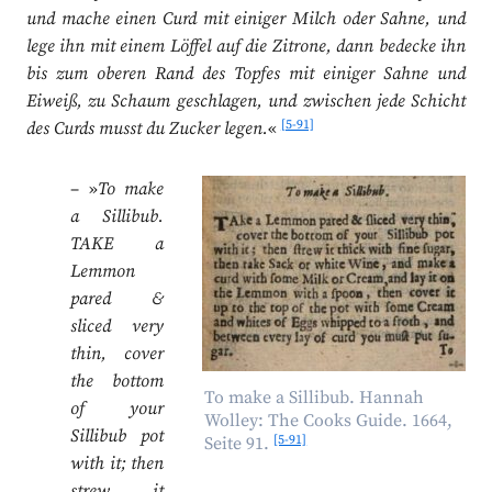
und mache einen Curd mit einiger Milch oder Sahne, und
lege ihn mit einem Löffel auf die Zitrone, dann bedecke ihn
bis zum oberen Rand des Topfes mit einiger Sahne und
Eiweiß, zu Schaum geschlagen, und zwischen jede Schicht
[5-91]
des Curds musst du Zucker legen.
«
– »
To make
a Sillibub.
TAKE a
Lemmon
pared &
sliced very
thin, cover
the bottom
To make a Sillibub. Hannah
of your
Wolley: The Cooks Guide. 1664,
Sillibub pot
[5-91]
Seite 91.
with it; then
strew it