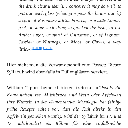
the drink clear under it. I conceive it may do well, to
put into each glass (when you pour the liquor into it)
a sprig of Rosemary a little bruised, or a little Limon-
peel, or some such thing to quicken the taste; or use
Amber-sugar, or spirit of Cinnamon, or of Lignum-
Cassiae; or Nutmegs, or Mace, or Cloves, a very
[1-108]
[1-109]
little.
«
Hier sieht man die Verwandtschaft zum Posset: Dieser
Syllabub wird ebenfalls in Tüllengläsern serviert.
William Tipper bemerkt hierzu treffend: »
Obwohl die
Kombination von Milchbruch und Wein oder Apfelwein
ihre Wurzeln in der elementarsten Mixologie hat (einige
frühe Rezepte sahen vor, dass die Kuh direkt in den
Apfelwein gemolken wurde), wird der Syllabub im 17. und
18. Jahrhundert als Bühne für eine einfallsreiche