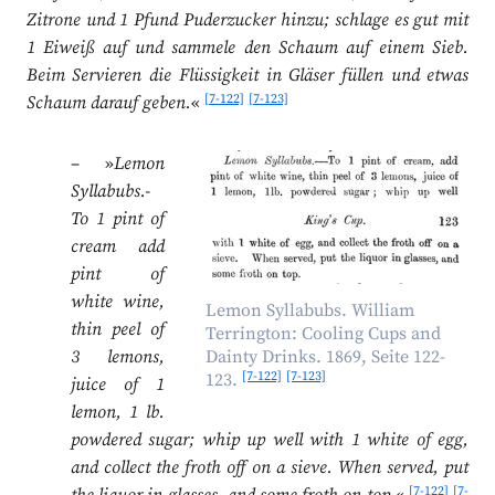
Zitrone und 1 Pfund Puderzucker hinzu; schlage es gut mit
1 Eiweiß auf und sammele den Schaum auf einem Sieb.
Beim Servieren die Flüssigkeit in Gläser füllen und etwas
[7-122]
[7-123]
Schaum darauf geben.
«
– »
Lemon
Syllabubs.-
To 1 pint of
cream add
pint of
white wine,
Lemon Syllabubs. William
thin peel of
Terrington: Cooling Cups and
3 lemons,
Dainty Drinks. 1869, Seite 122-
[7-122]
[7-123]
123.
juice of 1
lemon, 1 lb.
powdered sugar; whip up well with 1 white of egg,
and collect the froth off on a sieve. When served, put
[7-122]
[7-