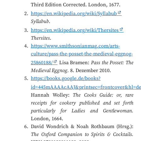
Third Edition Corrected. London, 1677.
https://en.wikipedia.org/wiki/Syllabub
Syllabub
.
https://en.wikipedia.org/wiki/Thersites
Thersites
.
https://www.smithsonianmag.com/arts-
culture/pass-the-posset-the-medieval-eggnog-
25860188/
Lisa Bramen:
Pass the Posset: The
Medieval Eggnog.
8. Dezember 2010.
https://books.google.de/books?
id=445mAAAAcAAJ&printsec=frontcover&hl=de
Hannah Wolley:
The Cooks Guide: or, rare
receipts for cookery published and set forth
particularly for Ladies and Gentlewoman.
London, 1664.
David Wondrich & Noah Rothbaum (Hrsg.):
The Oxford Companion to Spirits & Cocktails.