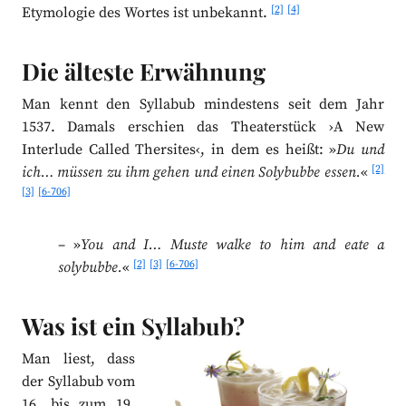
[2]
[4]
Etymologie des Wortes ist unbekannt.
Die älteste Erwähnung
Man kennt den Syllabub mindestens seit dem Jahr
1537. Damals erschien das Theaterstück ›A New
Interlude Called Thersites‹, in dem es heißt: »
Du und
[2]
ich… müssen zu ihm gehen und einen Solybubbe essen.
«
[3]
[6-706]
– »
You and I… Muste walke to him and eate a
[2]
[3]
[6-706]
solybubbe.
«
Was ist ein Syllabub?
Man liest, dass
der Syllabub vom
16. bis zum 19.