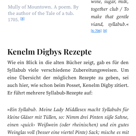
wine, sugar, milk,
Mully of Mountown. A poem. By
together club / To
the author of the Tale of a tub.
make that gentle
[8]
1705.
viand, syllabub.
«
[6-706]
[8]
Kenelm Digbys Rezepte
Wie ein Blick in die alten Bücher zeigt, gab es für den
Syllabub viele verschiedene Zubereitungsweisen. Um
eine Übersicht der möglichen Rezepte zu geben, sei
auch hier, wie schon beim Posset, Kenelm Digby zitiert.
Er führt mehrere Syllabub-Rezepte auf:
»
Ein Syllabub. Meine Lady Middlesex macht Syllabubs für
kleine Gläser mit Tüllen, so: Nimm drei Pinten süße Sahne,
einen ›quick‹ Weißwein (oder rheinischen) und ein gutes
Weinglas voll (besser eine viertel Pinte) Sack; mische es mit