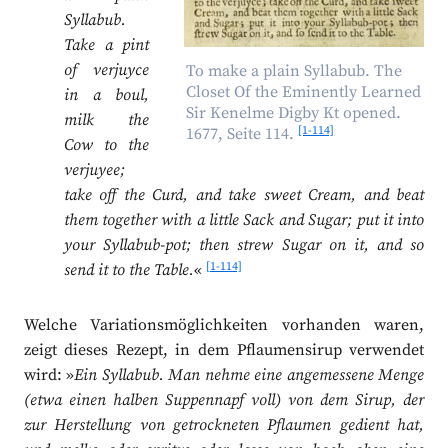
Syllabub.
Take a pint
of verjuyce
To make a plain Syllabub. The
Closet Of the Eminently Learned
in a boul,
Sir Kenelme Digby Kt opened.
milk the
[1-114]
1677, Seite 114.
Cow to the
verjuyee;
take off the Curd, and take sweet Cream, and beat
them together with a little Sack and Sugar; put it into
your Syllabub-pot; then strew Sugar on it, and so
[1-114]
send it to the Table.
«
Welche Variationsmöglichkeiten vorhanden waren,
zeigt dieses Rezept, in dem Pflaumensirup verwendet
wird: »
Ein Syllabub. Man nehme eine angemessene Menge
(etwa einen halben Suppennapf voll) von dem Sirup, der
zur Herstellung von getrockneten Pflaumen gedient hat,