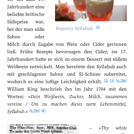
Jahrhundert eine
beliebte britische
Süßspeise war,
[9]
Regency Syllabub.
bei der man süße
Sahne oder
Milch durch Zugabe von Wein oder Cider gerinnen
ließ. Frühe Rezepte bevorzugen den Cider, im 17.
Jahrhundert hatte er sich zu einem Dessert mit süßem
Weißwein entwickelt. Man bereitete den Syllabub auch
mit geschlagener Sahne und Ei-Schnee zubereitet,
[2]
[3]
[6-706]
wodurch es eine luftige Leichtigkeit erhält.
William King beschrieb ihn im Jahr 1704 mit den
Worten: »
Dein Weißwein, Zucker, Milch, zusammen
vereine / Um zu machen dieses zarte Lebensmittel,
[6-706]
[8]
Syllabub.
«
– »
Thy white