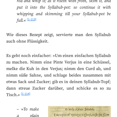
rod and whip it; as it riseth with froth, skim it, and
put it into the Syllabub-pot: so continue it with
whipping and skimming till your Syllabub-pot be
[1-113]
full.
«
Wie dieses Rezept zeigt, servierte man den Syllabub
auch ohne Flüssigkeit.
Es geht noch einfacher: »Um einen einfachen Syllabub
zu machen. Nimm eine Pinte Verjus in eine Schüssel,
melke die Kuh in den Verjus; nimm den Curd ab, und
nimm süße Sahne, und schlage beides zusammen mit
etwas Sack und Zucker; gib es in deinen Syllabub-Topf;
dann streue Zucker darüber, und schicke es so zu
[1-114]
Tisch.«
– »
To make
a plain