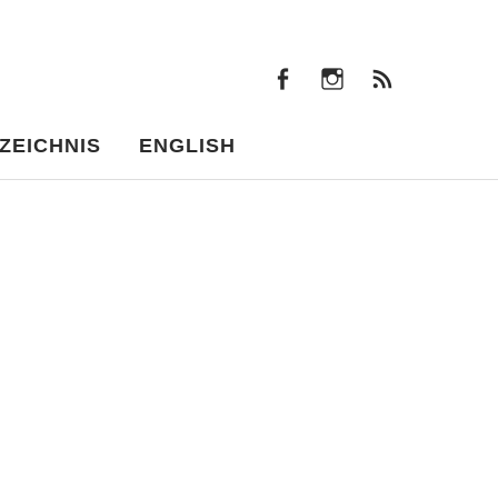
facebook
instagram
Beiträ
facebook
instagram
Beiträge
ZEICHNIS
ENGLISH