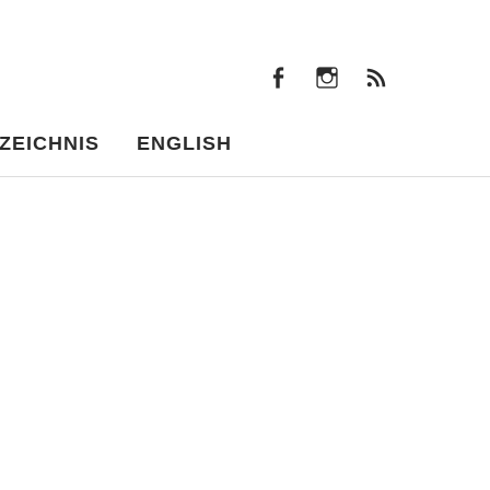
facebook
instagram
Beiträ
facebook
instagram
Beiträge
ZEICHNIS
ENGLISH