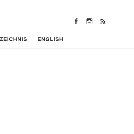
facebook
instagram
Beiträ
facebook
instagram
Beiträge
ZEICHNIS
ENGLISH