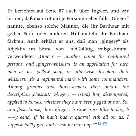
Er berichtet auf Seite 87 auch über Ingwer, und wir
lernen, daß man rotharige Personen ebenfalls „Ginger“
nannte, ebenso solche Männer, die ihr Barthaar mit
gelber Seife oder anderen Hilfsmitteln ihr Barthaar
färbten. Auch erklärt er uns, daß man „gingery“ als
Adjektiv im Sinne von „heißblütig, mißgestimmt“
verwendete:
„Ginger ― another name for red-haired
persons, and ‚ginger-whiskers‘ is an appellation for such
men as use yellow soap, or otherwise discolour their
whiskers: ‚tis a regimental mark with some commanders.
Among grooms and horse-dealers they obtain the
description ‚chesnut.‘ Gingery ― (stud) hot, distempered;
applied to horses, whether they have been figged or not. So,
at a flash-house, ‚how gingery is Cow-cross Billy to-day; b
——y eend, if he han’t had a quarrel vith all on us: I
[3-87]
suppose he’ll fight, and I vish he may nap.““