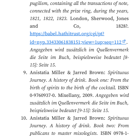
pugilism, containing all the transactions of note,
connected with the prize ring, during the years,
1821, 1822, 1823.
London, Sherwood, Jones
and Co, 1828?.
https://babel.hathitrust.org/cgi/pt?
id=nyp.33433061838151;view=1up;seq=112
.
Angegeben wird zusätzlich im Quellenvermerk
die Seite im Buch, beispielsweise bedeutet [8-
15]: Seite 15.
Anistatia Miller & Jarred Brown:
Spirituous
Journey. A history of drink. Book one: From the
birth of spirits to the birth of the cocktail.
ISBN
0-9760937-0. Mixellany, 2009.
Angegeben wird
zusätzlich im Quellenvermerk die Seite im Buch,
beispielsweise bedeutet [9-15]: Seite 15.
Anistatia Miller & Jarred Brown:
Spirituous
Journey. A history of drink. Book two: From
publicans to master mixologists.
ISBN 0978-1-