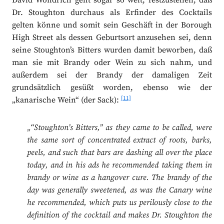
David Wondrich geht sogar so weit, festzustellen, daß
Dr. Stoughton durchaus als Erfinder des Cocktails
gelten könne und somit sein Geschäft in der Borough
High Street als dessen Geburtsort anzusehen sei, denn
seine Stoughton’s Bitters wurden damit beworben, daß
man sie mit Brandy oder Wein zu sich nahm, und
außerdem sei der Brandy der damaligen Zeit
grundsätzlich gesüßt worden, ebenso wie der
[11]
„kanarische Wein“ (der Sack):
„“Stoughton’s Bitters,” as they came to be called, were
the same sort of concentrated extract of roots, barks,
peels, and such that bars are dashing all over the place
today, and in his ads he recommended taking them in
brandy or wine as a hangover cure. The brandy of the
day was generally sweetened, as was the Canary wine
he recommended, which puts us perilously close to the
definition of the cocktail and makes Dr. Stoughton the