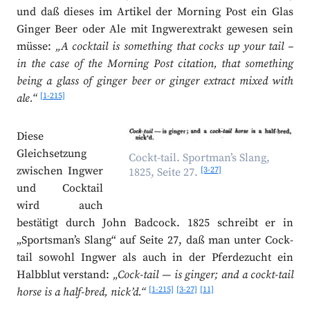
und daß dieses im Artikel der Morning Post ein Glas
Ginger Beer oder Ale mit Ingwerextrakt gewesen sein
müsse:
„A cocktail is something that cocks up your tail –
in the case of the Morning Post citation, that something
being a glass of ginger beer or ginger extract mixed with
[1-215]
ale.“
Diese
Gleichsetzung
Cockt-tail. Sportman’s Slang,
zwischen Ingwer
[3-27]
1825, Seite 27.
und Cocktail
wird auch
bestätigt durch John Badcock. 1825 schreibt er in
„Sportsman’s Slang“ auf Seite 27, daß man unter Cock-
tail sowohl Ingwer als auch in der Pferdezucht ein
Halbblut verstand:
„Cock-tail ― is ginger; and a cockt-tail
[1-215]
[3-27]
[11]
horse is a half-bred, nick’d.“