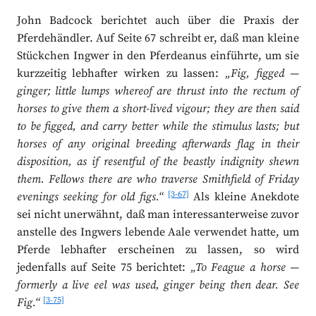
John Badcock berichtet auch über die Praxis der
Pferdehändler. Auf Seite 67 schreibt er, daß man kleine
Stückchen Ingwer in den Pferdeanus einführte, um sie
kurzzeitig lebhafter wirken zu lassen:
„Fig, figged ―
ginger; little lumps whereof are thrust into the rectum of
horses to give them a short-lived vigour; they are then said
to be figged, and carry better while the stimulus lasts; but
horses of any original breeding afterwards flag in their
disposition, as if resentful of the beastly indignity shewn
them. Fellows there are who traverse Smithfield of Friday
[3-67]
evenings seeking for old figs.“
Als kleine Anekdote
sei nicht unerwähnt, daß man interessanterweise zuvor
anstelle des Ingwers lebende Aale verwendet hatte, um
Pferde lebhafter erscheinen zu lassen, so wird
jedenfalls auf Seite 75 berichtet:
„To Feague a horse ―
formerly a live eel was used, ginger being then dear. See
[3-75]
Fig.“