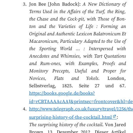
Jon Bee [John Badock]:
A New Dictionary of
Terms Used in the Affairs of the Turf, the Ring,
the Chase and the Cock-pit, with Those of Bon-
ton and the Varieties of Life : Forming an
Original and Authentic Lexicon Balatronicum Et
Macaronicum, Particulary Adapted to the Use of
the Sporting World … : Interspersed with
Anecdotes and Whimsies, with Tart Quotations
and Rum-ones, with Examples, Proofs and
Monitory Precepts, Useful and Proper for
Novices, Flats and Yokels.
London,
Selbstverlag, 1825. Seite 27 und 67.
https://books.google.de/books?
id=rCBTAAAAcAAJ&printsec=frontcover&hl=de
http://www.telegraph.co.uk/luxury/travel/1256/th
surprising-history-of-the-cocktail.html
:
The surprising history of the cocktail
. Von Jared
Brown, 13. Dezember 2012. Dieser Artikel