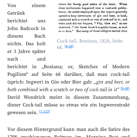
Von einem
Getränk
berichtet uns
John Badcock in
diesem Buch
Cock-tail. Boxiana, 1828, Seite
nichts. Das holt
[8-68]
68.
er 3 Jahre später
nach und
berichtet in „Boxiana; or, Sketches of Modern
Pugilism“ auf Seite 68 darüber, daß man cock-tail
(sprich: Ingwer) in Gin oder Bier gab:
„gin and beer, or
[8-68]
both combined with a scratch or two of cock-tail in it“
David Wondrich meint in diesem Zusammenhang,
dieser Cock-tail müsse so etwas wie ein Ingwerextrakt
[1-215]
gewesen sein.
Vor diesem Hintergrund kann man auch die Satire des