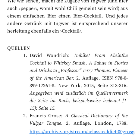
Wie wir sehen, macht die Zugabe von Ingwer (und hier
auch ›pepper‹, womit wohl Chili gemeint sein wird) aus
einem einfachen Bier einen Bier-Cocktail. Und jedes
andere Getränk mit Ingwer ist entsprechend unserer
herleitung ebenfalls ein ›Cocktail‹.
QUELLEN
David Wondrich:
Imbibe! From Absinthe
Cocktail to Whiskey Smash, A Salute in Stories
and Drinks to „Professor“ Jerry Thomas, Pioneer
of the American Bar.
2. Auflage. ISBN 978-0-
399-17261-8. New York, 2015, Seite 313-316.
Angegeben wird zusätzlich im Quellenvermerk
die Seite im Buch, beispielsweise bedeutet [1-
15]: Seite 15.
Francis Grose:
A Classical Dictionary of the
Vulgar Tongue.
2. Auflage. London, 1788.
https://archive.org/stream/aclassicaldicti00gr