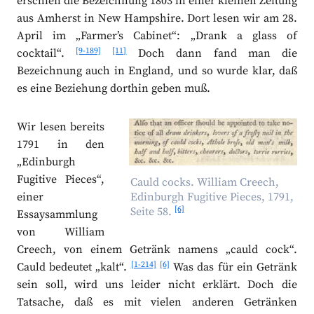
erschien die Bezeichnung 1803 in einer kleinen Zeitung
aus Amherst in New Hampshire. Dort lesen wir am 28.
April im „Farmer’s Cabinet“: „Drank a glass of
[9-189]
[11]
cocktail“.
Doch dann fand man die
Bezeichnung auch in England, und so wurde klar, daß
es eine Beziehung dorthin geben muß.
Wir lesen bereits
1791 in den
„Edinburgh
Fugitive Pieces“,
Cauld cocks. William Creech,
einer
Edinburgh Fugitive Pieces, 1791,
[6]
Seite 58.
Essaysammlung
von William
Creech, von einem Getränk namens „cauld cock“.
[1-214]
[6]
Cauld bedeutet „kalt“.
Was das für ein Getränk
sein soll, wird uns leider nicht erklärt. Doch die
Tatsache, daß es mit vielen anderen Getränken