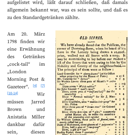
aufgelistet wird, läßt darauf schließen, daß damals
allgemein bekannt war, was es sein sollte, und daß es
zu den Standardgetränken zählte.
Am 20. März
1798 finden wir
eine Erwähnung
des Getränkes
„cock-tail“ im
„London
Morning Post &
[4]
[7]
Gazeteer“.
[10-14]
Wir
müssen Jarred
Brown und
Anistatia Miller
dankbar dafür
sein, diesen