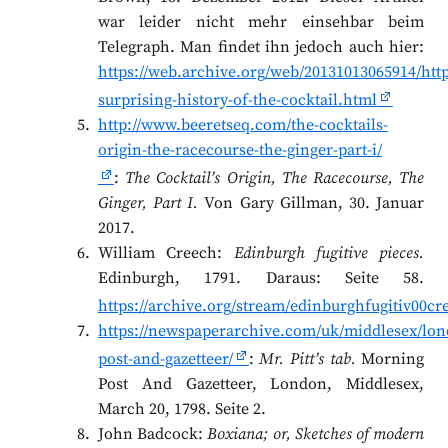
war leider nicht mehr einsehbar beim
Telegraph. Man findet ihn jedoch auch hier:
https://web.archive.org/web/20131013065914/http
surprising-history-of-the-cocktail.html
http://www.beeretseq.com/the-cocktails-
origin-the-racecourse-the-ginger-part-i/
:
The Cocktail’s Origin, The Racecourse, The
Ginger, Part I.
Von Gary Gillman, 30. Januar
2017.
William Creech:
Edinburgh fugitive pieces.
Edinburgh, 1791. Daraus: Seite 58.
https://archive.org/stream/edinburghfugitiv00c
https://newspaperarchive.com/uk/middlesex/lo
post-and-gazetteer/
:
Mr. Pitt’s tab.
Morning
Post And Gazetteer, London, Middlesex,
March 20, 1798. Seite 2.
John Badcock:
Boxiana; or, Sketches of modern