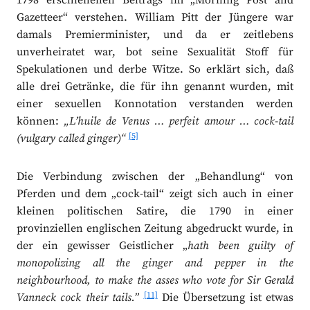
1798 erschienenen Beitrags im „Morning Post and
Gazetteer“ verstehen. William Pitt der Jüngere war
damals Premierminister, und da er zeitlebens
unverheiratet war, bot seine Sexualität Stoff für
Spekulationen und derbe Witze. So erklärt sich, daß
alle drei Getränke, die für ihn genannt wurden, mit
einer sexuellen Konnotation verstanden werden
können:
„L’huile de Venus … perfeit amour … cock-tail
[5]
(vulgary called ginger)“
Die Verbindung zwischen der „Behandlung“ von
Pferden und dem „cock-tail“ zeigt sich auch in einer
kleinen politischen Satire, die 1790 in einer
provinziellen englischen Zeitung abgedruckt wurde, in
der ein gewisser Geistlicher „
hath been guilty of
monopolizing all the ginger and pepper in the
neighbourhood, to make the asses who vote for Sir Gerald
[11]
Vanneck cock their tails.”
Die Übersetzung ist etwas