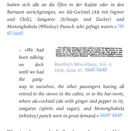
hatten sich alle an die Öfen in der Kajüte oder in den
Barraum zurückgezogen, wo Ale-Cocktail (Ale mit Ingwer
und Chili), Sangaree (Schnaps und Zucker) und
[13-
Mononghahela (Whiskey) Punsch sehr gefragt waren.
«
47]
[13-47]
– »
We had
been talking
Bentley’s Miscellany, Vol. 4.
on deck
[13-47]
[13-47]
1838, Seite 47.
until we had
the gang-
way to ourselves, the other passengers having all
retired to the stoves in the cabin, or to the bar-room,
where ale-cocktail (ale with ginger and pepper in it),
sangaree (spirits and sugar), and Mononghahela
[13-47]
[13-47]
(whiskey) punch were in great demand.
«