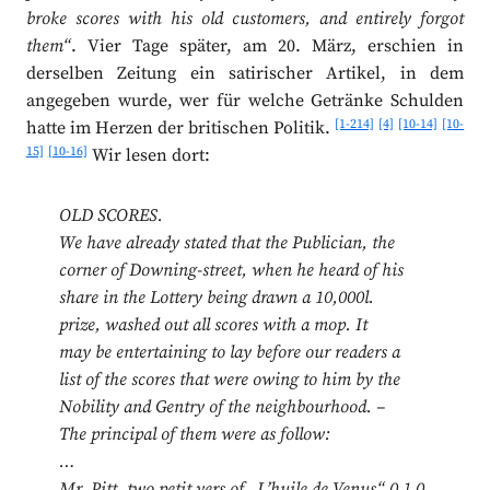
broke scores with his old customers, and entirely forgot
them“
. Vier Tage später, am 20. März, erschien in
derselben Zeitung ein satirischer Artikel, in dem
angegeben wurde, wer für welche Getränke Schulden
[1-214]
[4]
[10-14]
[10-
hatte im Herzen der britischen Politik.
15]
[10-16]
Wir lesen dort:
OLD SCORES.
We have already stated that the Publician, the
corner of Downing-street, when he heard of his
share in the Lottery being drawn a 10,000l.
prize, washed out all scores with a mop. It
may be entertaining to lay before our readers a
list of the scores that were owing to him by the
Nobility and Gentry of the neighbourhood. –
The principal of them were as follow:
…
Mr. Pitt, two petit vers of „L’huile de Venus“ 0 1 0