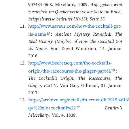
907434-06-8. Mixellany, 2009.
Angegeben wird
zusätzlich im Quellenvermerk die Seite im Buch,
beispielsweise bedeutet [10-15]: Seite 15.
http://www.saveur.com/how-the-cocktail-got-
its-name
:
Ancient Mystery Revealed! The
Real History (Maybe) of How the Cocktail Got
its Name.
Von David Wondrich, 14. Januar
2016.
http://www.beeretseq.com/the-cocktails-
origin-the-racecourse-the-ginger-part-ii/
:
The Cocktail’s Origin, The Racecourse, The
Ginger, Part II.
Von Gary Gillman, 31. Januar
2017.
https://archive.org/details/in.ernet.dli.2015.4
q=%22ale+cocktail%22
Bentley’s
Miscellany,
Vol. 4. 1838.