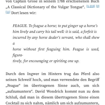
von Captain Grose in seinem 1788 erschienenen Buch
[1-215]
[2]
„A Classical Dictionary of the Vulgar Tongue“.
[11]
Dort lesen wir:
FEAGUE. To feague a horse; to put ginger up a horse’s
him lively and carry his tail well: it is said, a forfeit is
incurred by any horse dealer’s servant, who shall shew
a
horse without first feaguing him. Feague is used,
figura-
tively, for encouraging or spiriting one up.
Durch den Ingwer im Hintern trug das Pferd also
seinen Schweif hoch, und man verwendete den Begriff
„Feague“ im übertragenen Sinne auch, um sich
„aufzumuntern“. David Wondrich kommt nun zu dem
Schluß, daß man in diesem übertragenen Sinne einen
Cocktail zu sich nahm, nämlich um sich aufzumuntern,