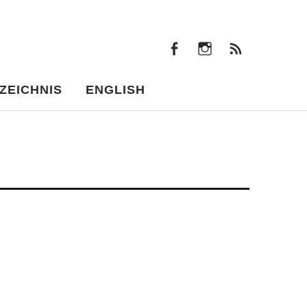
facebook
instagram
Beiträ
facebook
instagram
Beiträge
ZEICHNIS
ENGLISH