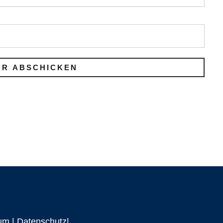
um
|
Datenschutz|