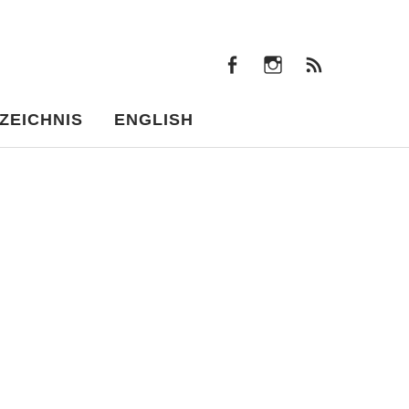
facebook
instagram
Beiträ
facebook
instagram
Beiträge
ZEICHNIS
ENGLISH