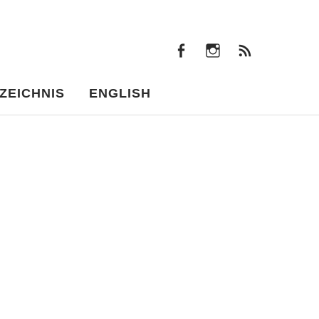
facebook
instagram
Beiträ
facebook
instagram
Beiträge
ZEICHNIS
ENGLISH