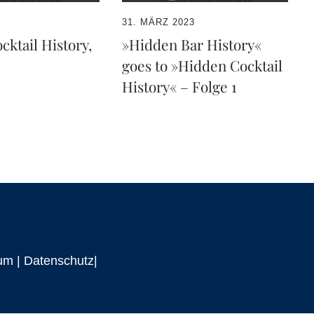
31. MÄRZ 2023
ktail History,
»Hidden Bar History«
goes to »Hidden Cocktail
History« – Folge 1
um
|
Datenschutz|