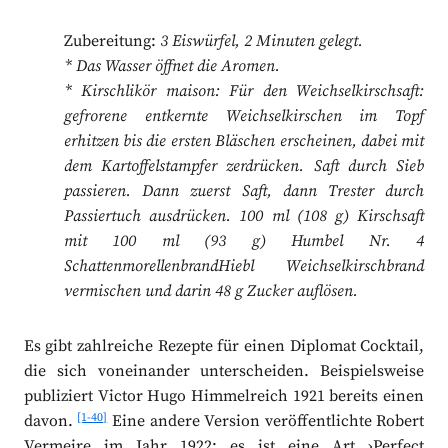
Zubereitung:
3 Eiswürfel, 2 Minuten gelegt.
* Das Wasser öffnet die Aromen.
* Kirschlikör maison: Für den Weichselkirschsaft:
gefrorene entkernte Weichselkirschen im Topf
erhitzen bis die ersten Bläschen erscheinen, dabei mit
dem Kartoffelstampfer zerdrücken. Saft durch Sieb
passieren. Dann zuerst Saft, dann Trester durch
Passiertuch ausdrücken. 100 ml (108 g) Kirschsaft
mit 100 ml (93 g) Humbel Nr. 4
SchattenmorellenbrandHiebl Weichselkirschbrand
vermischen und darin 48 g Zucker auflösen.
Es gibt zahlreiche Rezepte für einen Diplomat Cocktail,
die sich voneinander unterscheiden. Beispielsweise
publiziert Victor Hugo Himmelreich 1921 bereits einen
[1-40]
davon.
Eine andere Version veröffentlichte Robert
Vermeire im Jahr 1922; es ist eine Art ›Perfect