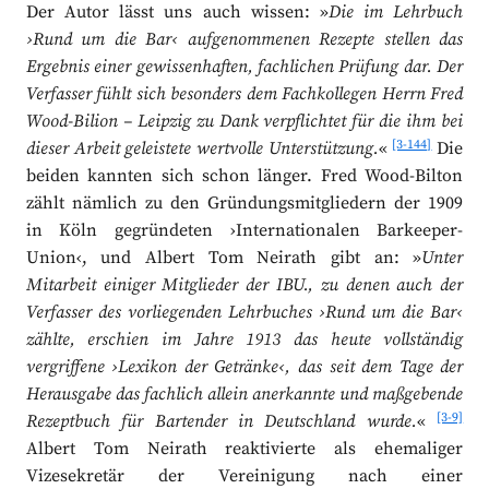
Der Autor lässt uns auch wissen: »
Die im Lehrbuch
›Rund um die Bar‹ aufgenommenen Rezepte stellen das
Ergebnis einer gewissenhaften, fachlichen Prüfung dar. Der
Verfasser fühlt sich besonders dem Fachkollegen Herrn Fred
Wood-Bilion – Leipzig zu Dank verpflichtet für die ihm bei
[3-144]
dieser Arbeit geleistete wertvolle Unterstützung.
«
Die
beiden kannten sich schon länger. Fred Wood-Bilton
zählt nämlich zu den Gründungsmitgliedern der 1909
in Köln gegründeten ›Internationalen Barkeeper-
Union‹, und Albert Tom Neirath gibt an: »
Unter
Mitarbeit einiger Mitglieder der IBU., zu denen auch der
Verfasser des vorliegenden Lehrbuches ›Rund um die Bar‹
zählte, erschien im Jahre 1913 das heute vollständig
vergriffene ›Lexikon der Getränke‹,
das seit dem Tage der
Herausgabe das fachlich allein anerkannte und maßgebende
[3-9]
Rezeptbuch für Bartender in Deutschland wurde.
«
Albert Tom Neirath reaktivierte als ehemaliger
Vizesekretär der Vereinigung nach einer