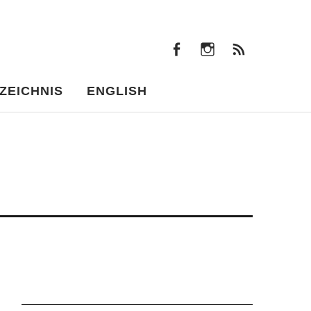
facebook
instagram
Beiträ
facebook
instagram
Beiträge
ZEICHNIS
ENGLISH