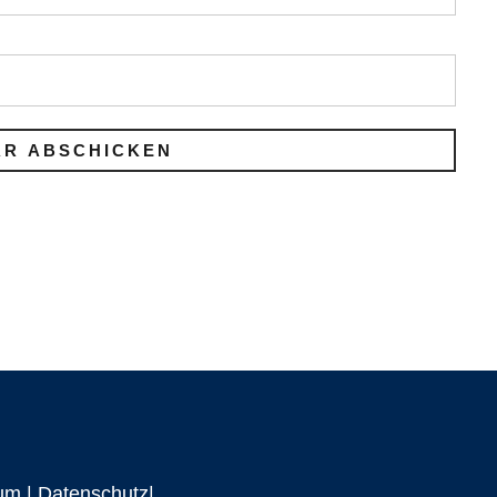
um
|
Datenschutz|