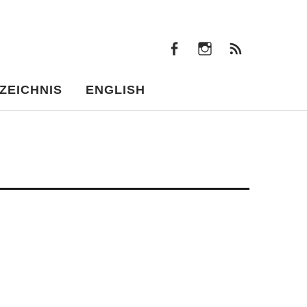
facebook
instagram
Beiträ
facebook
instagram
Beiträge
ZEICHNIS
ENGLISH