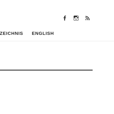
facebook
instagram
Beiträ
facebook
instagram
Beiträge
ZEICHNIS
ENGLISH