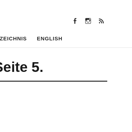
facebook
instagram
Beiträ
facebook
instagram
Beiträge
ZEICHNIS
ENGLISH
eite 5.