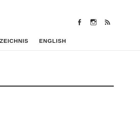
facebook
instagram
Beiträ
facebook
instagram
Beiträge
ZEICHNIS
ENGLISH