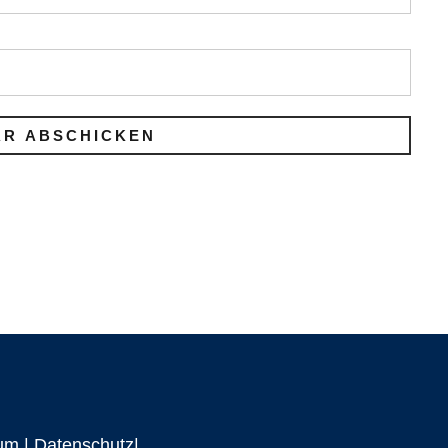
um
|
Datenschutz|