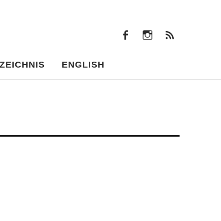
facebook
instagram
Beiträ
facebook
instagram
Beiträge
ZEICHNIS
ENGLISH