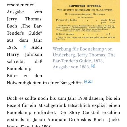
erschienenen
Ausgabe von
Jerry Thomas‘
Buch „The Bar-
Tender’s Guide“
aus dem Jahr
[8]
1876.
Auch
Werbung für Boonekamp von
Harry Johnson
Underberg. Jerry Thomas, The
Bar-Tender’s Guide, 1876,
schreibt, daß
[8]
Ausgabe von 1883.
Boonekamp
Bitter zu den
[9-22]
Notwendigkeiten in einer Bar gehört.
Doch es sollte noch bis zum Jahr 1908 dauern, bis ein
Rezept für ein Mischgetränk tatsächlich explizit einen
Boonekamp einfordert. Der Story Cocktail erschien
erstmals in Jacob Abraham Grohuskos Buch „Jack’s
Manual“ im Jahr 1908.