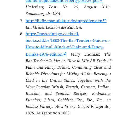
content/uploads/underberg-post-26.pdf
Underberg Post. Nr. 26, August 2018.
Sonderausgabe USA.
http://likör-manufaktur.de/ingredienzien
Ein kleines Lexikon der Zutaten.
https://euvs-vintage-cocktail-
books.cld.bz/1883-The-Bar-Tenders-Guide-or-
How-to-Mix-all-kinds-of-Plain-and-Fancy-
Drinks-1976-edition
Jerry Thomas:
The
Bar-Tender’s Guide; or, How to Mix All Kinds of
Plain and Fancy Drinks, Containing Clear and
Reliable Directions for Mixing All the Beverages
Used in the United States, Together with the
Most Popular British, French, German, Italian,
Russian, and Spanish Recipes; Embracing
Punches, Juleps, Cobblers, Etc., Etc., Etc., in
Endless Variety.
New York, Dick & Fitzgerald,
1876. Ausgabe von 1883.