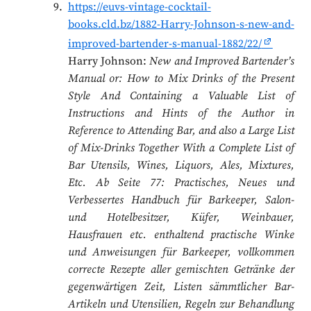
https://euvs-vintage-cocktail-
books.cld.bz/1882-Harry-Johnson-s-new-and-
improved-bartender-s-manual-1882/22/
Harry Johnson:
New and Improved Bartender’s
Manual or: How to Mix Drinks of the Present
Style And Containing a Valuable List of
Instructions and Hints of the Author in
Reference to Attending Bar, and also a Large List
of Mix-Drinks Together With a Complete List of
Bar Utensils, Wines, Liquors, Ales, Mixtures,
Etc. Ab Seite 77: Practisches, Neues und
Verbessertes Handbuch für Barkeeper, Salon-
und Hotelbesitzer, Küfer, Weinbauer,
Hausfrauen etc. enthaltend practische Winke
und Anweisungen für Barkeeper, vollkommen
correcte Rezepte aller gemischten Getränke der
gegenwärtigen Zeit, Listen sämmtlicher Bar-
Artikeln und Utensilien, Regeln zur Behandlung