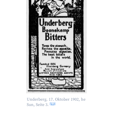
Underberg. 17. Oktober 1902, he
[U3]
Sun, Seite 3.