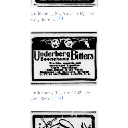
Underberg. 22. April 1902, The
[U1]
Sun, Seite 2.
Underberg. 16. Juni 1902, The
[U2]
Sun, Seite 2.