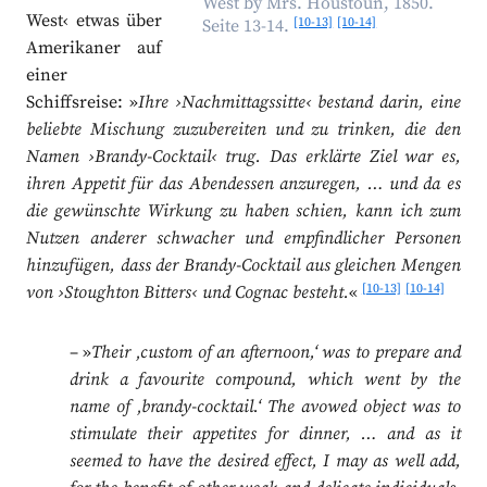
West by Mrs. Houstoun, 1850.
West‹ etwas über
[10-13]
[10-14]
Seite 13-14.
Amerikaner auf
einer
Schiffsreise: »
Ihre ›Nachmittagssitte‹ bestand darin, eine
beliebte Mischung zuzubereiten und zu trinken, die den
Namen ›Brandy-Cocktail‹ trug. Das erklärte Ziel war es,
ihren Appetit für das Abendessen anzuregen, … und da es
die gewünschte Wirkung zu haben schien, kann ich zum
Nutzen anderer schwacher und empfindlicher Personen
hinzufügen, dass der Brandy-Cocktail aus gleichen Mengen
[10-13]
[10-14]
von ›Stoughton Bitters‹ und Cognac besteht.
«
– »
Their ‚custom of an afternoon,‘ was to prepare and
drink a favourite compound, which went by the
name of ‚brandy-cocktail.‘ The avowed object was to
stimulate their appetites for dinner, … and as it
seemed to have the desired effect, I may as well add,