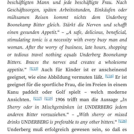
beschäftigten Mann und jede beschäftigte Frau. Nach
Geschäftssorgen, späten Arbeitsstunden, Einkäufen oder
mühsamen Reisen kommt nichts dem Underberg
Boonekamp Bitter gleich. Stärkt die Nerven und schafft
einen gesunden Appetit.
“ – „
A safe, delicious, beneficial,
stimulating tonic is a necessity with every busy man and
woman. After the worry of business, late hours, shopping
or tedious travel nothing equals Underberg Boonekamp
Bitters. Braces the nerves and creates a wholesome
[U15]
appetite.
“
Auch für Kinder ist er anscheinend
[U16]
geeignet, wie eine Abbildung vermuten läßt.
Er ist
geeignet für die sportliche Frau, die im Freien in einem
Kanu paddelt oder Golf spielt – welch moderne
[U17]
[U19]
Ansichten.
1906 trifft man die Aussage „
In
Sherry oder in Mischgetränken ist UNDERBERG jedem
anderen Bitter vorzuziehen.
“ – „
With sherry or mixed
[U26]
drinks UNDERBERG is preferable to any other bitters.
“
Underberg muß erfolgreich gewesen sein, so daß es