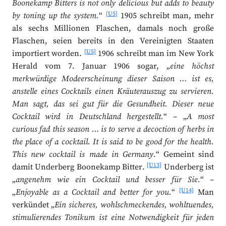
Boonekamp Bitters is not only delicious but adds to beauty
[U5]
by toning up the system.
“
1905 schreibt man, mehr
als sechs Millionen Flaschen, damals noch große
Flaschen, seien bereits in den Vereinigten Staaten
[U5]
importiert worden.
1906 schreibt man im New York
Herald vom 7. Januar 1906 sogar, „
eine höchst
merkwürdige Modeerscheinung dieser Saison … ist es,
anstelle eines Cocktails einen Kräuterauszug zu servieren.
Man sagt, das sei gut für die Gesundheit. Dieser neue
Cocktail wird in Deutschland hergestellt.
“ – „
A most
curious fad this season … is to serve a decoction of herbs in
the place of a cocktail. It is said to be good for the health.
This new cocktail is made in Germany.
“ Gemeint sind
[U13]
damit Underberg Boonekamp Bitter.
Underberg ist
„
angenehm wie ein Cocktail und besser für Sie.
“ –
[U14]
„
Enjoyable as a Cocktail and better for you.
“
Man
verkündet „
Ein sicheres, wohlschmeckendes, wohltuendes,
stimulierendes Tonikum ist eine Notwendigkeit für jeden