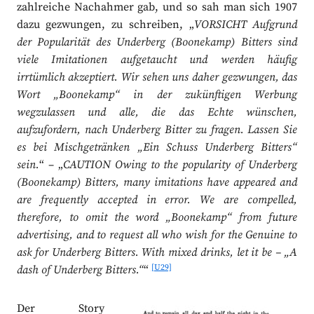
zahlreiche Nachahmer gab, und so sah man sich 1907
dazu gezwungen, zu schreiben, „
VORSICHT Aufgrund
der Popularität des Underberg (Boonekamp) Bitters sind
viele Imitationen aufgetaucht und werden häufig
irrtümlich akzeptiert. Wir sehen uns daher gezwungen, das
Wort „Boonekamp“ in der zukünftigen Werbung
wegzulassen und alle, die das Echte wünschen,
aufzufordern, nach Underberg Bitter zu fragen. Lassen Sie
es bei Mischgetränken „Ein Schuss Underberg Bitters“
sein.
“ – „
CAUTION Owing to the popularity of Underberg
(Boonekamp) Bitters, many imitations have appeared and
are frequently accepted in error. We are compelled,
therefore, to omit the word „Boonekamp“ from future
advertising, and to request all who wish for the Genuine to
ask for Underberg Bitters. With mixed drinks, let it be – „A
[U29]
dash of Underberg Bitters.“
“
Der Story