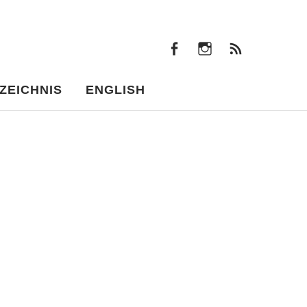
facebook
instagram
Beiträ
facebook
instagram
Beiträge
ZEICHNIS
ENGLISH