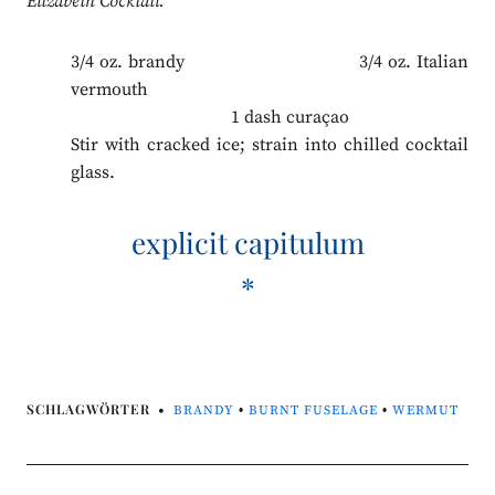
Elizabeth Cocktail.
3/4 oz. brandy 3/4 oz. Italian
vermouth
.
1 dash curaçao
Stir with cracked ice; strain into chilled cocktail
glass.
explicit capitulum
*
SCHLAGWÖRTER
BRANDY
•
BURNT FUSELAGE
•
WERMUT