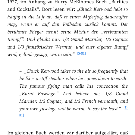
1927, im Anhang zu Harry McElhones Buch „Barflies
and Cocktails“. Dort lesen wir:
„Chuck Kerwood hebt so
häufig in die Luft ab, daß er einen Mißerfolg dauerhafter
mag, wenn er auf den Erdboden zurück kommt. Der
berühmte Flieger nennt seine Mixtur den „verbrannten
Rumpf“. Und glaubt mir, 1/3 Grand Marnier, 1/3 Cognac
und 1/3 französischer Wermut, und euer eigener Rumpf
[5-81]
wird, gelinde gesagt, warm sein.“
–
„Chuck Kerwood takes to the air so frequently that
he likes a stiff steadier when he comes down to earth.
The famous flying man calls his concoction the
„Burnt Fuselage.“ And believe me, 1/3 Grand
Marnier, 1/3 Cognac, and 1/3 French vermouth, and
[5-
your own fuselage will be warm, to say the least.“
81]
Im gleichen Buch werden wir darüber aufgeklärt, daß