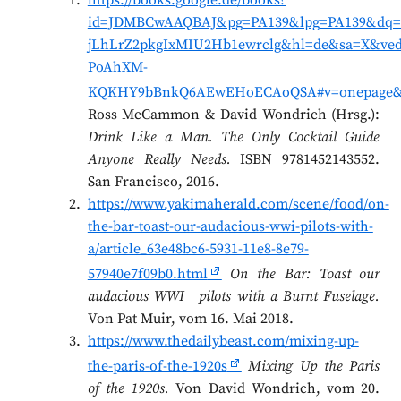
https://books.google.de/books?
id=JDMBCwAAQBAJ&pg=PA139&lpg=PA139&dq=
jLhLrZ2pkgIxMIU2Hb1ewrclg&hl=de&sa=X&ve
PoAhXM-
KQKHY9bBnkQ6AEwEHoECAoQSA#v=onepage&q
Ross McCammon & David Wondrich (Hrsg.):
Drink Like a Man. The Only Cocktail Guide
Anyone Really Needs.
ISBN 9781452143552.
San Francisco, 2016.
https://www.yakimaherald.com/scene/food/on-
the-bar-toast-our-audacious-wwi-pilots-with-
a/article_63e48bc6-5931-11e8-8e79-
57940e7f09b0.html
On the Bar: Toast our
audacious WWI pilots with a Burnt Fuselage.
Von Pat Muir, vom 16. Mai 2018.
https://www.thedailybeast.com/mixing-up-
the-paris-of-the-1920s
Mixing Up the Paris
of the 1920s.
Von David Wondrich, vom 20.