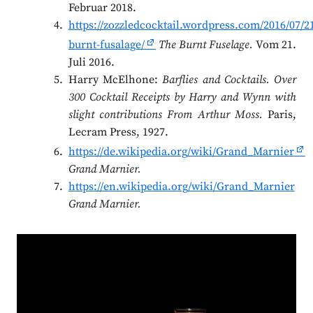
Februar 2018.
https://zozzledcocktail.wordpress.com/2016/07/21
burnt-fusalage/
The Burnt Fuselage.
Vom 21.
Juli 2016.
Harry McElhone:
Barflies and Cocktails. Over
300 Cocktail Receipts by Harry and Wynn with
slight contributions From Arthur Moss.
Paris,
Lecram Press, 1927.
https://de.wikipedia.org/wiki/Grand_Marnier
Grand Marnier.
https://en.wikipedia.org/wiki/Grand_Marnier
Grand Marnier.