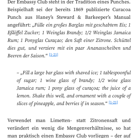
Der Embassy Club steht in der Tradition eines Punches.
Beispielhaft sei der bereits 1869 publizierte Curacoa
Punch aus Haney’s Steward & Barkeeper’s Manual
angeführt: „
Fülle ein großes Barglas mit geschabtem Eis; 1
Eßlöffel Zucker; 1 Weinglas Brandy; 1/2 Weinglas Jamaica
Rum; 1 Ponyglas Curaçao; den Saft einer Zitrone. Schüttel
dies gut, und verziere mit ein paar Ananasscheiben und
[1-21]
Beeren der Saison.
“
– „
Fill a large bar glass with shaved ice; 1 tablespoonful
of sugar; 1 wine glass of brandy; 1/2 wine glass
Jamaica
rum; 1 pony glass of curaçoa; the juice of a
lemon. Shake
this well, and ornament with a couple of
[1-21]
slices of pineapple,
and berries if in season.
“
Verwendet man Limetten- statt Zitronensaft und
verändert ein wenig die Mengenverhältnisse, so hat
man praktisch einen Embassy Club vorliegen – der auf