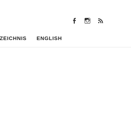
facebook
instagram
Beiträ
facebook
instagram
Beiträge
ZEICHNIS
ENGLISH