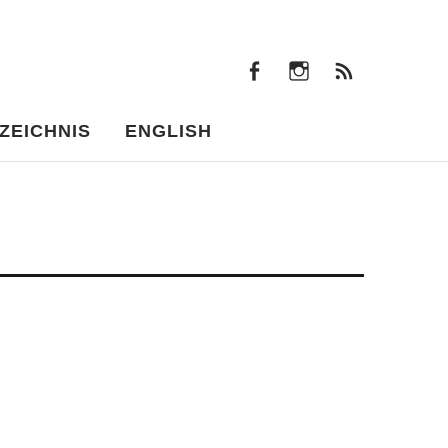
facebook
instagram
Beiträ
facebook
instagram
Beiträge
ZEICHNIS
ENGLISH