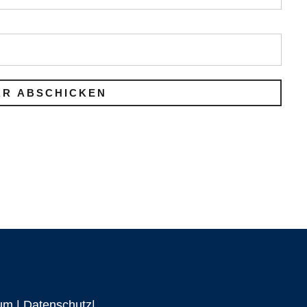
um
|
Datenschutz|