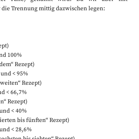
 die Trennung mittig dazwischen legen:
ept)
nd 100%
edem“ Rezept)
und < 95%
weiten“ Rezept)
d < 66,7%
n“ Rezept)
und < 40%
erten bis fünften“ Rezept)
und < 28,6%
echsten bis siebten“ Rezept)