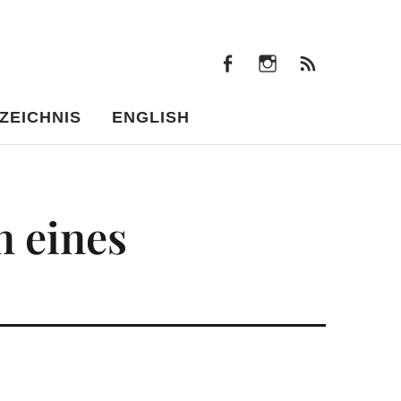
facebook
instagram
Beiträ
facebook
instagram
Beiträge
ZEICHNIS
ENGLISH
n eines