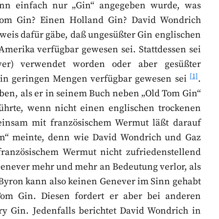
enn einfach nur „Gin“ angegeben wurde, was
om Gin? Einen Holland Gin? David Wondrich
eweis dafür gäbe, daß ungesüßter Gin englischen
 Amerika verfügbar gewesen sei. Stattdessen sei
ver) verwendet worden oder aber gesüßter
[1]
r in geringen Mengen verfügbar gewesen sei
.
aben, als er in seinem Buch neben „Old Tom Gin“
ührte, wenn nicht einen englischen trockenen
insam mit französischem Wermut läßt darauf
Gin“ meinte, denn wie David Wondrich und Gaz
französischem Wermut nicht zufriedenstellend
enever mehr und mehr an Bedeutung verlor, als
 Byron kann also keinen Genever im Sinn gehabt
Tom Gin. Diesen fordert er aber bei anderen
Dry Gin. Jedenfalls berichtet David Wondrich in