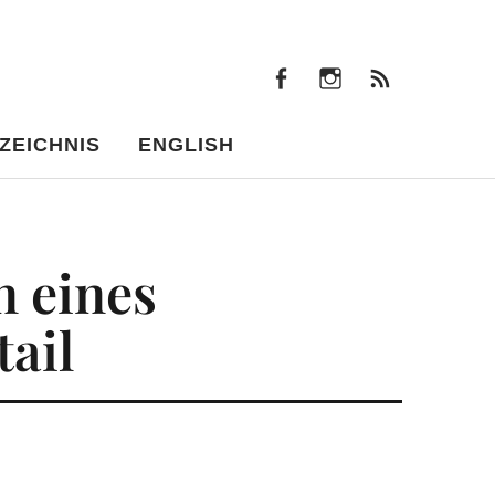
facebook
instagram
Beiträ
facebook
instagram
Beiträge
ZEICHNIS
ENGLISH
n eines
tail