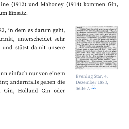
sidine (1912) und Mahoney (1914) kommen Gin,
um Einsatz.
83, in dem es darum geht,
inkt, unterscheidet sehr
]
und stützt damit unsere
enn einfach nur von einem
Evening Star, 4.
int; andernfalls geben die
Dezember 1883,
[5]
Seite 7.
m Gin, Holland Gin oder