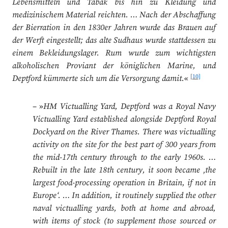
Lebensmitteln und Tabak bis hin zu Kleidung und
medizinischem Material reichten. … Nach der Abschaffung
der Bierration in den 1830er Jahren wurde das Brauen auf
der Werft eingestellt; das alte Sudhaus wurde stattdessen zu
einem Bekleidungslager. Rum wurde zum wichtigsten
alkoholischen Proviant der königlichen Marine, und
[10]
Deptford kümmerte sich um die Versorgung damit.
«
– »
HM Victualling Yard, Deptford was a Royal Navy
Victualling Yard established alongside Deptford Royal
Dockyard on the River Thames. There was victualling
activity on the site for the best part of 300 years from
the mid-17th century through to the early 1960s. …
Rebuilt in the late 18th century, it soon became ‚the
largest food-processing operation in Britain, if not in
Europe‘. … In addition, it routinely supplied the other
naval victualling yards, both at home and abroad,
with items of stock (to supplement those sourced or