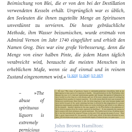
Beimischung von Blei, die er von den bei der Destillation
verwendeten Kesseln erhält. Ursprünglich war es üblich,
den Seeleuten die ihnen zugeteilte Menge an Spirituosen
unverdünnt zu servieren. Die heute gebräuchliche
Methode, ihm Wasser beizumischen, wurde erstmals von
Admiral Vernon im Jahr 1740 eingeführt und erhielt den
Namen Grog. Dies war eine große Verbesserung, denn die
Menge von einer halben Pinte, die jedem Mann täglich
verabreicht wird, berauscht die meisten Menschen in
erheblichem Maße, wenn sie auf einmal und in reinem
[1-323]
[1-324]
[17-357]
Zustand eingenommen wird.
«
– »
The
abuse of
spirituous
liquors is
extremely
John Brown Hamilton:
pernicious