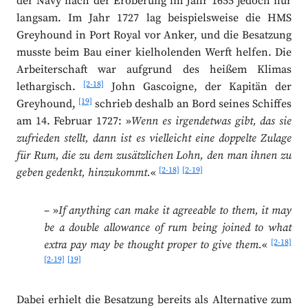
der Navy nach der Eroberung im Jahr 1655 jedoch nur
langsam. Im Jahr 1727 lag beispielsweise die HMS
Greyhound in Port Royal vor Anker, und die Besatzung
musste beim Bau einer kielholenden Werft helfen. Die
Arbeiterschaft war aufgrund des heißem Klimas
[2-18]
lethargisch.
John Gascoigne, der Kapitän der
[19]
Greyhound,
schrieb deshalb an Bord seines Schiffes
am 14. Februar 1727: »
Wenn es irgendetwas gibt, das sie
zufrieden stellt, dann ist es vielleicht eine doppelte Zulage
für Rum, die zu dem zusätzlichen Lohn, den man ihnen zu
[2-18]
[2-19]
geben gedenkt, hinzukommt.
«
– »
If anything can make it agreeable to them, it may
be a double allowance of rum being joined to what
[2-18]
extra pay may be thought proper to give them.
«
[2-19]
[19]
Dabei erhielt die Besatzung bereits als Alternative zum