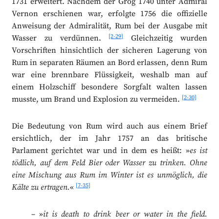
1731 erweitert. Nachdem der Grog 1740 unter Admiral
Vernon erschienen war, erfolgte 1756 die offizielle
Anweisung der Admiralität, Rum bei der Ausgabe mit
[2-29]
Wasser zu verdünnen.
Gleichzeitig wurden
Vorschriften hinsichtlich der sicheren Lagerung von
Rum in separaten Räumen an Bord erlassen, denn Rum
war eine brennbare Flüssigkeit, weshalb man auf
einem Holzschiff besondere Sorgfalt walten lassen
[2-30]
musste, um Brand und Explosion zu vermeiden.
Die Bedeutung von Rum wird auch aus einem Brief
ersichtlich, der im Jahr 1757 an das britische
Parlament gerichtet war und in dem es heißt: »
es ist
tödlich, auf dem Feld Bier oder Wasser zu trinken. Ohne
eine Mischung aus Rum im Winter ist es unmöglich, die
[7-35]
Kälte zu ertragen.
«
– »
it is death to drink beer or water in the field.