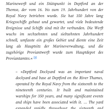
Marinewerft und ein Stützpunkt in Deptford an der
Themse, der vom 16. bis zum 19. Jahrhundert von der
Royal Navy betrieben wurde. Sie hat 350 Jahre lang
Kriegsschiffe gebaut und gewartet, und viele bedeutende
Ereignisse und Schiffe sind mit ihr verbunden. Die Werft
wuchs im sechzehnten und siebzehnten Jahrhundert
schnell, umfasste ein großes Gebiet und diente eine Zeit
lang als Hauptsitz der Marineverwaltung, und die
zugehörige Proviantwerft wurde zum Hauptdepot des
[9]
Proviantamtes.
«
– »
Deptford Dockyard was an important naval
dockyard and base at Deptford on the River Thames,
operated by the Royal Navy from the sixteenth to the
nineteenth centuries. It built and maintained
warships for 350 years, and many significant events
and ships have been associated with it. … The yard
expanded rapidly throughout the sixteenth and