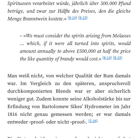
Spirituosen verarbeitet würde, jährlich über 500.000 Pfund
betrüge, und zwar zur Hälfte des Preises, den die gleiche
[8-14]
[8-15]
Menge Branntwein kostete.
«
– »
We must consider the spirits arising from Melasses
… which, if it were all turned into spirits, would
amount annually to above £500,000 at half the price
[8-14]
[8-15]
the like quantity of brandy would cost.
«
Man weiß nicht, von welcher Qualität der Rum damals
war. Im Vergleich zu den späteren, anspruchsvoll
durchkomponierten Blends war er aber sicherlich
weniger gut. Zudem konnte seine Alkoholstärke bis zur
Erfindung von Bartolomew Sikes’ Hydrometer im Jahr
1816 nicht genau gemessen werden; er war damals
[2-16]
entweder ›proof‹ oder nicht ›proof‹.