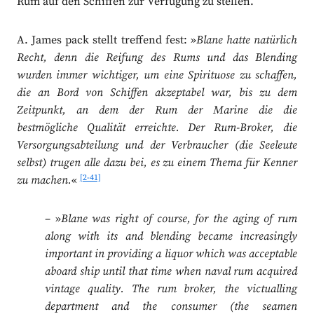
Rum auf den Schiffen zur Verfügung zu stellen.
A. James pack stellt treffend fest: »
Blane hatte natürlich
Recht, denn die Reifung des Rums und das Blending
wurden immer wichtiger, um eine Spirituose zu schaffen,
die an Bord von Schiffen akzeptabel war, bis zu dem
Zeitpunkt, an dem der Rum der Marine die die
bestmögliche Qualität erreichte. Der Rum-Broker, die
Versorgungsabteilung und der Verbraucher (die Seeleute
selbst) trugen alle dazu bei, es zu einem Thema für Kenner
[2-41]
zu machen.
«
– »
Blane was right of course, for the aging of rum
along with its and blending became increasingly
important in providing a liquor which was acceptable
aboard ship until that time when naval rum acquired
vintage quality. The rum broker, the victualling
department and the consumer (the seamen