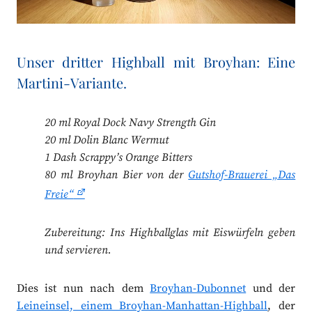
Unser dritter Highball mit Broyhan: Eine
Martini-Variante.
20 ml Royal Dock Navy Strength Gin
20 ml Dolin Blanc Wermut
1 Dash Scrappy’s Orange Bitters
80 ml Broyhan Bier von der
Gutshof-Brauerei „Das
Freie“
Zubereitung: Ins Highballglas mit Eiswürfeln geben
und servieren.
Dies ist nun nach dem
Broyhan-Dubonnet
und der
Leineinsel, einem Broyhan-Manhattan-Highball
, der