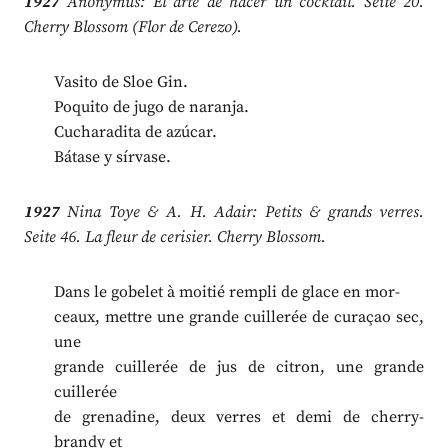
1927
Anonymus: El arte de hacer un cocktail. Seite 20.
Cherry Blossom (Flor de Cerezo).
Vasito de Sloe Gin.
Poquito de jugo de naranja.
Cucharadita de azúcar.
Bátase y sírvase.
1927
Nina Toye & A. H. Adair: Petits & grands verres.
Seite 46. La fleur de cerisier. Cherry Blossom.
Dans le gobelet à moitié rempli de glace en mor-
ceaux, mettre une grande cuillerée de curaçao sec,
une
grande cuillerée de jus de citron, une grande
cuillerée
de grenadine, deux verres et demi de cherry-
brandy et