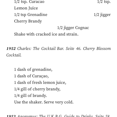
1/2 tsp. Curacao 1/2 tsp.
Lemon Juice
1/2 tsp Grenadine 1/2 jigger
Cherry Brandy
.
1/2 jigger Cognac
Shake with cracked ice and strain.
1952
Charles: The Cocktail Bar. Seite 46. Cherry Blossom
Cocktail.
1 dash of grenadine,
1 dash of Curaçao,
1 dash of fresh lemon juice,
1/4 gill of cherry brandy,
1/4 gill of brandy.
Use the shaker. Serve very cold.
1953
Anonymus: The U.K.B.G. Guide to Drinks. Seite 58.