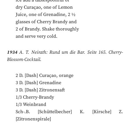
ice add a tablespoonful of
dry Curaçao, one of Lemon
Juice, one of Grenadine, 2 1⁄2
glasses of Cherry Brandy and
2 of Brandy. Shake thoroughly
and serve very cold.
1934
A. T. Neirath: Rund um die Bar. Seite 165. Cherry-
Blossom-Cocktail.
2 D. [Dash] Curaçao, orange
3 D. [Dash] Grenadine
3 D. [Dash] Zitronensaft
1/3 Cherry-Brandy
1/3 Weinbrand
Sch-.B. [Schüttelbecher] K. [Kirsche] Z.
[Zitronenspirale]