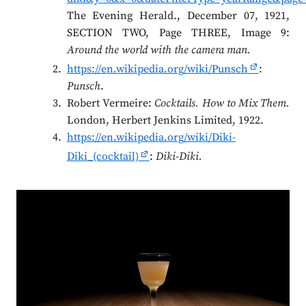
The Evening Herald., December 07, 1921,
SECTION TWO, Page THREE, Image 9:
Around the world with the camera man.
https://en.wikipedia.org/wiki/Punsch
:
Punsch
.
Robert Vermeire:
Cocktails. How to Mix Them.
London, Herbert Jenkins Limited, 1922.
https://en.wikipedia.org/wiki/Diki-
Diki_(cocktail)
:
Diki-Diki.