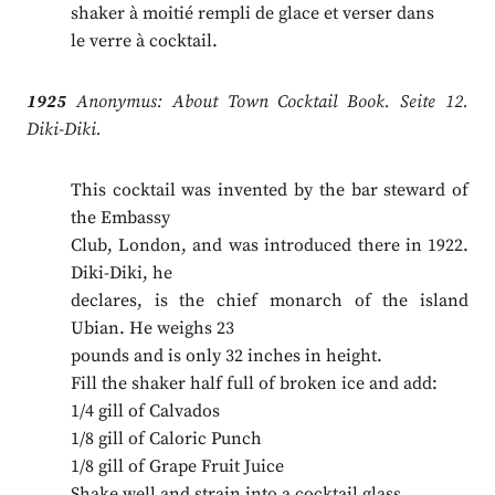
shaker à moitié rempli de glace et verser dans
le verre à cocktail.
1925
Anonymus: About Town Cocktail Book. Seite 12.
Diki-Diki.
This cocktail was invented by the bar steward of
the Embassy
Club, London, and was introduced there in 1922.
Diki-Diki, he
declares, is the chief monarch of the island
Ubian. He weighs 23
pounds and is only 32 inches in height.
Fill the shaker half full of broken ice and add:
1/4 gill of Calvados
1/8 gill of Caloric Punch
1/8 gill of Grape Fruit Juice
Shake well and strain into a cocktail glass.