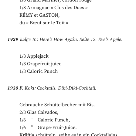
1/8 Grand Marnier, cordon rouge
1/8 Armagnac « Clos des Ducs »
RÉMY et GASTON,
du « Bœuf sur le Toit »
1929
Judge Jr.: Here’s How Again. Seite 13. Eve’s Apple.
1/3 Applejack
1/3 Grapefruit juice
1/3 Caloric Punch
1930
F. Koki: Cocktails. Diki-Diki-Cocktail.
Gebrauche Schüttelbecher mit Eis.
2/3 Glas Calvados,
1/6 “ Caloric Punch,
1/6 “ Grape-Fruit-Juice.
Kräftig schütteln, seihe es in ein Cocktailglas.