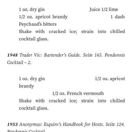
1 oz. dry gin Juice 1/2 lime
1/2 oz. apricot brandy 1 dash
Peychaud’s bitters
Shake with cracked ice; strain into chilled
cocktail glass.
1948
Trader Vic: Bartender’s Guide. Seite 165. Pendennis
Cocktail – 2.
1 oz. dry gin 1/2 oz. apricot
brandy
.
1/2 oz. French vermouth
Shake with cracked ice; strain into chilled
cocktail glass.
1953
Anonymus: Esquire’s Handbook for Hosts. Seite 124.
Pendennis Cocktail.