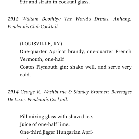
Stir and strain in cocktail glass.
1912
William Boothby: The World’s Drinks. Anhang.
Pendennis Club Cocktail.
(LOUISVILLE, KY.)
One-quarter Apricot brandy, one-quarter French
Vermouth, one-half
Coates Plymouth gin; shake well, and serve very
cold.
1914
George R. Washburne & Stanley Bronner: Beverages
De Luxe. Pendennis Cocktail.
Fill mixing glass with shaved ice.
Juice of one-half lime.
One-third jigger Hungarian Apri-