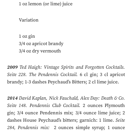
1 oz lemon (or lime) juice
Variation
1 oz gin
3/4 oz apricot brandy
3/4 oz dry vermouth
2009
Ted Haigh: Vintage Spirits and Forgotten Cocktails.
Seite 228. The Pendennis Cocktail.
6 cl gin; 3 cl apricot
brandy; 1-3 dashes Peychaud’s Bitters; 2 cl lime juice.
2014
David Kaplan, Nick Fauchald, Alex Day: Death & Co.
Seite 148. Pendennis Club Cocktail.
2 ounces Plymouth
gin; 3/4 ounce Pendennis mix; 3/4 ounce lime juice; 2
dashes House Peychaud’s bitters; garnich: 1 lime.
Seite
284, Pendennis mix:
2 ounces simple syrup; 1 ounce