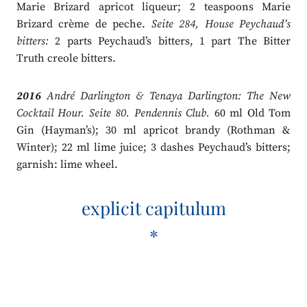
Marie Brizard apricot liqueur; 2 teaspoons Marie
Brizard crème de peche.
Seite 284, House Peychaud’s
bitters:
2 parts Peychaud’s bitters, 1 part The Bitter
Truth creole bitters.
2016
André Darlington & Tenaya Darlington: The New
Cocktail Hour. Seite 80. Pendennis Club.
60 ml Old Tom
Gin (Hayman’s); 30 ml apricot brandy (Rothman &
Winter); 22 ml lime juice; 3 dashes Peychaud’s bitters;
garnish: lime wheel.
explicit capitulum
*