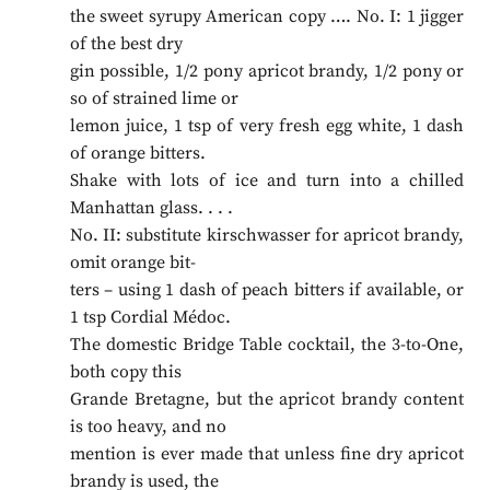
the sweet syrupy American copy …. No. I: 1 jigger
of the best dry
gin possible, 1/2 pony apricot brandy, 1/2 pony or
so of strained lime or
lemon juice, 1 tsp of very fresh egg white, 1 dash
of orange bitters.
Shake with lots of ice and turn into a chilled
Manhattan glass. . . .
No. II: substitute kirschwasser for apricot brandy,
omit orange bit-
ters – using 1 dash of peach bitters if available, or
1 tsp Cordial Médoc.
The domestic Bridge Table cocktail, the 3-to-One,
both copy this
Grande Bretagne, but the apricot brandy content
is too heavy, and no
mention is ever made that unless fine dry apricot
brandy is used, the