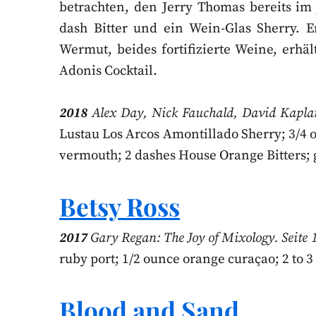
betrachten, den Jerry Thomas bereits im j
dash Bitter und ein Wein-Glas Sherry. E
Wermut, beides fortifizierte Weine, erh
Adonis Cocktail.
2018
Alex Day, Nick Fauchald, David Kaplan
Lustau Los Arcos Amontillado Sherry; 3/4 
vermouth; 2 dashes House Orange Bitters; 
Betsy Ross
2017
Gary Regan: The Joy of Mixology. Seite 1
ruby port; 1/2 ounce orange curaçao; 2 to 3
Blood and Sand