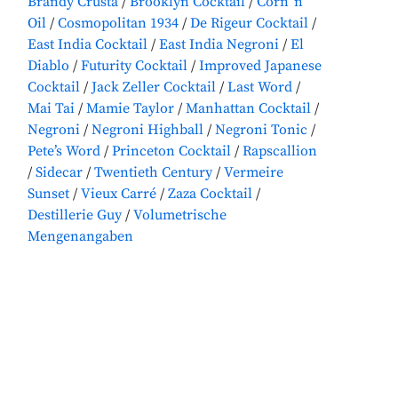
Brandy Crusta
Brooklyn Cocktail
Corn ’n‘
Oil
Cosmopolitan 1934
De Rigeur Cocktail
East India Cocktail
East India Negroni
El
Diablo
Futurity Cocktail
Improved Japanese
Cocktail
Jack Zeller Cocktail
Last Word
Mai Tai
Mamie Taylor
Manhattan Cocktail
Negroni
Negroni Highball
Negroni Tonic
Pete’s Word
Princeton Cocktail
Rapscallion
Sidecar
Twentieth Century
Vermeire
Sunset
Vieux Carré
Zaza Cocktail
Destillerie Guy
Volumetrische
Mengenangaben