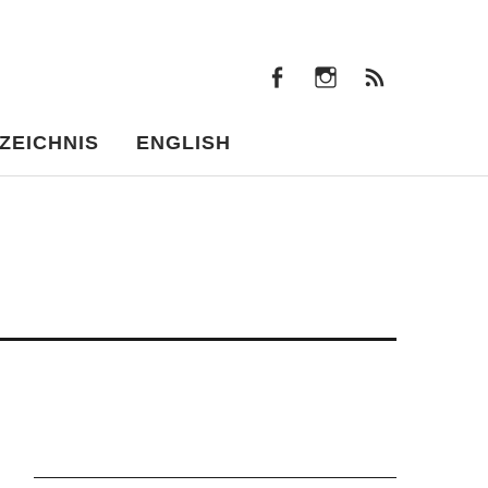
facebook
instagram
Beiträ
facebook
instagram
Beiträge
ZEICHNIS
ENGLISH