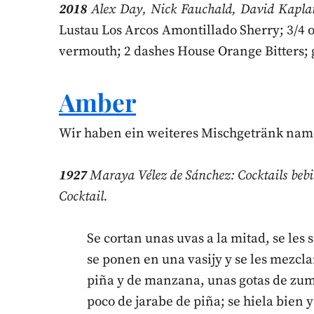
2018
Alex Day, Nick Fauchald, David Kaplan
Lustau Los Arcos Amontillado Sherry; 3/4 
vermouth; 2 dashes House Orange Bitters; 
Amber
Wir haben ein weiteres Mischgetränk na
1927
Maraya Vélez de Sánchez: Cocktails bebid
Cocktail.
Se cortan unas uvas a la mitad, se les 
se ponen en una vasijy y se les mezcl
piña y de manzana, unas gotas de zum
poco de jarabe de piña; se hiela bien y