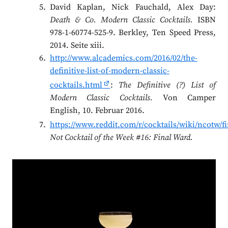
David Kaplan, Nick Fauchald, Alex Day:
Death & Co. Modern Classic Cocktails.
ISBN
978-1-60774-525-9. Berkley, Ten Speed Press,
2014. Seite xiii.
http://www.alcademics.com/2016/02/the-
definitive-list-of-modern-classic-
cocktails.html
:
The Definitive (?) List of
Modern Classic Cocktails.
Von Camper
English, 10. Februar 2016.
https://www.reddit.com/r/cocktails/wiki/ncotw/f
Not Cocktail of the Week #16: Final Ward.