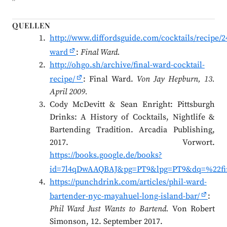
QUELLEN
http://www.diffordsguide.com/cocktails/recipe/24
ward
:
Final Ward.
http://ohgo.sh/archive/final-ward-cocktail-
recipe/
: Final Ward.
Von Jay Hepburn, 13.
April 2009.
Cody McDevitt & Sean Enright: Pittsburgh
Drinks: A History of Cocktails, Nightlife &
Bartending Tradition. Arcadia Publishing,
2017. Vorwort.
https://books.google.de/books?
id=7l4qDwAAQBAJ&pg=PT9&lpg=PT9&dq=%22fi
https://punchdrink.com/articles/phil-ward-
bartender-nyc-mayahuel-long-island-bar/
:
Phil Ward Just Wants to Bartend.
Von Robert
Simonson, 12. September 2017.