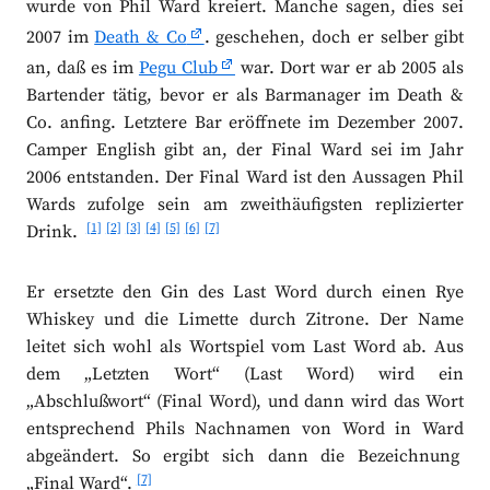
wurde von Phil Ward kreiert. Manche sagen, dies sei
2007 im
Death & Co
. geschehen, doch er selber gibt
an, daß es im
Pegu Club
war. Dort war er ab 2005 als
Bartender tätig, bevor er als Barmanager im Death &
Co. anfing. Letztere Bar eröffnete im Dezember 2007.
Camper English gibt an, der Final Ward sei im Jahr
2006 entstanden. Der Final Ward ist den Aussagen Phil
Wards zufolge sein am zweithäufigsten replizierter
[1]
[2]
[3]
[4]
[5]
[6]
[7]
Drink.
Er ersetzte den Gin des Last Word durch einen Rye
Whiskey und die Limette durch Zitrone. Der Name
leitet sich wohl als Wortspiel vom Last Word ab. Aus
dem „Letzten Wort“ (Last Word) wird ein
„Abschlußwort“ (Final Word), und dann wird das Wort
entsprechend Phils Nachnamen von Word in Ward
abgeändert. So ergibt sich dann die Bezeichnung
[7]
„Final Ward“.