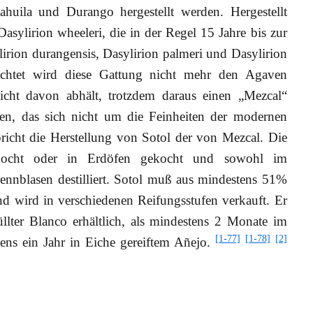
huila und Durango hergestellt werden. Hergestellt
ylirion wheeleri, die in der Regel 15 Jahre bis zur
lirion durangensis, Dasylirion palmeri und Dasylirion
rachtet wird diese Gattung nicht mehr den Agaven
icht davon abhält, trotzdem daraus einen „Mezcal“
ahren, das sich nicht um die Feinheiten der modernen
icht die Herstellung von Sotol der von Mezcal. Die
kocht oder in Erdöfen gekocht und sowohl im
nnblasen destilliert. Sotol muß aus mindestens 51%
nd wird in verschiedenen Reifungsstufen verkauft. Er
füllter Blanco erhältlich, als mindestens 2 Monate im
[1-77]
[1-78]
[2]
tens ein Jahr in Eiche gereiftem Añejo.