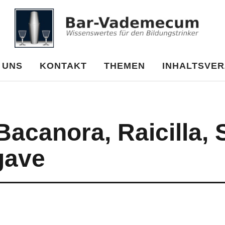
um
 UNS
KONTAKT
THEMEN
INHALTSVER
 Bacanora, Raicilla, 
gave