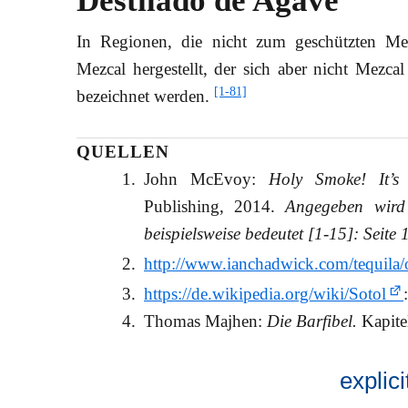
Destilado de Agave
In Regionen, die nicht zum geschützten Mezc
Mezcal hergestellt, der sich aber nicht Mezcal
[1-81]
bezeichnet werden.
QUELLEN
John McEvoy:
Holy Smoke! It’s 
Publishing, 2014.
Angegeben wird 
beispielsweise bedeutet [1-15]: Seite 
http://www.ianchadwick.com/tequila/
https://de.wikipedia.org/wiki/Sotol
Thomas Majhen:
Die Barfibel.
Kapite
explic