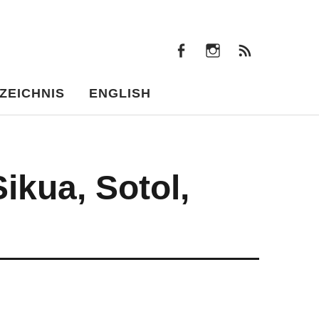
facebook
instagram
Beiträ
facebook
instagram
Beiträge
ZEICHNIS
ENGLISH
Sikua, Sotol,