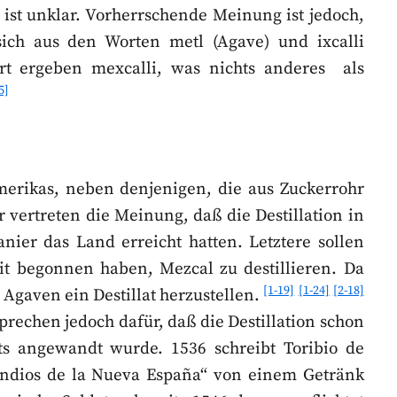
ist unklar. Vorherrschende Meinung ist jedoch,
ch aus den Worten metl (Agave) und ixcalli
ert ergeben mexcalli, was nichts anderes als
5]
Amerikas, neben denjenigen, die aus Zuckerrohr
r vertreten die Meinung, daß die Destillation in
er das Land erreicht hatten. Letztere sollen
it begonnen haben, Mezcal zu destillieren. Da
[1-19]
[1-24]
[2-18]
 Agaven ein Destillat herzustellen.
prechen jedoch dafür, daß die Destillation schon
ts angewandt wurde. 1536 schreibt Toribio de
 Indios de la Nueva España“ von einem Getränk