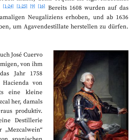
[1-24]
[1-25]
[9]
[16]
r.
Bereits 1608 wurden auf das
damaligen Neugaliziens erhoben, und ab 1636
n, um Agavendestillate herstellen zu dürfen.
uch José Cuervo
namigen, von ihm
das Jahr 1758
e Hacienda von
ts eine kleine
ezcal her, damals
raus produktiv.
ine Destillerie
r „Mezcalwein“
von spanischen