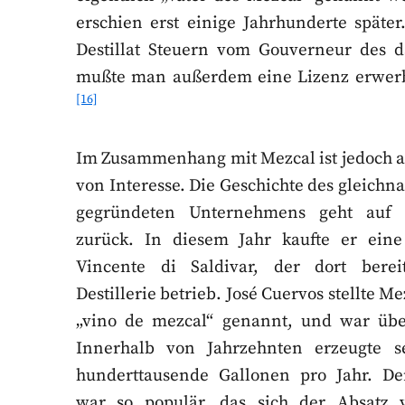
erschien erst einige Jahrhunderte späte
Destillat Steuern vom Gouverneur des 
mußte man außerdem eine Lizenz erwerbe
[16]
Im Zusammenhang mit Mezcal ist jedoch a
von Interesse. Die Geschichte des gleich
gegründeten Unternehmens geht auf 
zurück. In diesem Jahr kaufte er ein
Vincente di Saldivar, der dort berei
Destillerie betrieb. José Cuervos stellte M
„vino de mezcal“ genannt, und war übe
Innerhalb von Jahrzehnten erzeugte se
hunderttausende Gallonen pro Jahr. De
war so populär, das sich der Absatz 