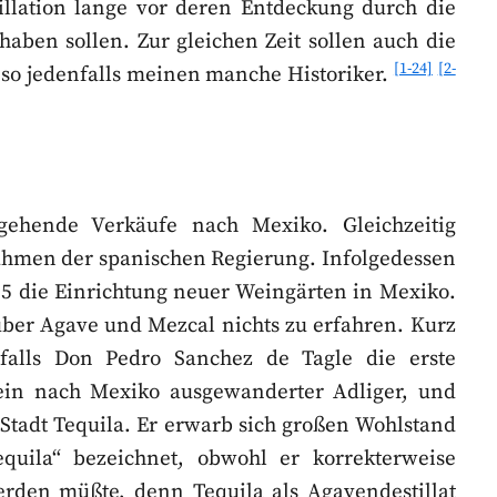
illation lange vor deren Entdeckung durch die
aben sollen. Zur gleichen Zeit sollen auch die
[1-24]
[2-
 so jedenfalls meinen manche Historiker.
gehende Verkäufe nach Mexiko. Gleichzeitig
nahmen der spanischen Regierung. Infolgedessen
595 die Einrichtung neuer Weingärten in Mexiko.
ber Agave und Mezcal nichts zu erfahren. Kurz
nfalls Don Pedro Sanchez de Tagle die erste
r ein nach Mexiko ausgewanderter Adliger, und
r Stadt Tequila. Er erwarb sich großen Wohlstand
quila“ bezeichnet, obwohl er korrekterweise
erden müßte, denn Tequila als Agavendestillat