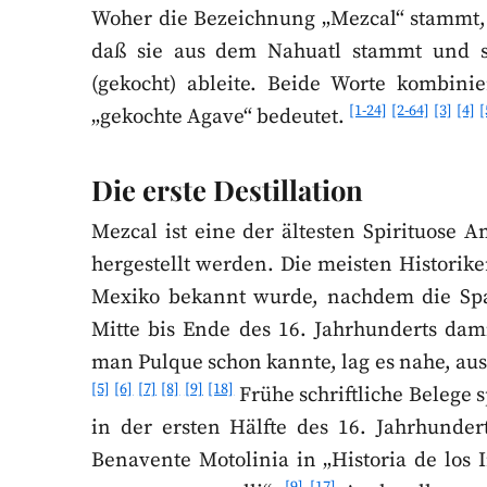
Woher die Bezeichnung „Mezcal“ stammt, 
daß sie aus dem Nahuatl stammt und si
(gekocht) ableite. Beide Worte kombini
[1-24]
[2-64]
[3]
[4]
[
„gekochte Agave“ bedeutet.
Die erste Destillation
Mezcal ist eine der ältesten Spirituose 
hergestellt werden. Die meisten Historike
Mexiko bekannt wurde, nachdem die Spani
Mitte bis Ende des 16. Jahrhunderts dam
man Pulque schon kannte, lag es nahe, aus
[5]
[6]
[7]
[8]
[9]
[18]
Frühe schriftliche Belege s
in der ersten Hälfte des 16. Jahrhunder
Benavente Motolinia in „Historia de los
[9]
[17]