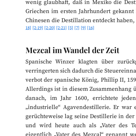
wenig glaubhaft, daß in Mexiko die Dest
Griechen im ersten Jahrhundert gekannt h
Chinesen die Destillation entdeckt haben,
18]
[2-19]
[2-20]
[2-21]
[5]
[7]
[9]
[16]
Mezcal im Wandel der Zeit
Spanische Winzer klagten über zurück
verringerten sich dadurch die Steuerein
verbot der spanische König, Phillip II, 1
Allerdings ist in diesem Zusammenhang ü
danach, im Jahr 1600, errichtete jede
„industrielle“ Agavendestillerie. Er wa
gerüchteweise lag seine Destillerie in de
und wird heute auch als „Vater des Te
eigentlich „Vater des Mezcal“ genannt w