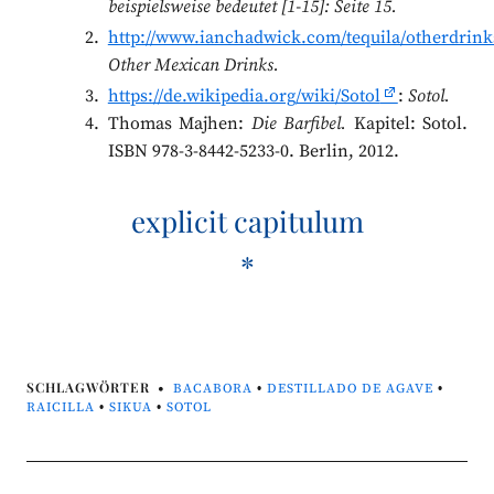
beispielsweise bedeutet [1-15]: Seite 15.
http://www.ianchadwick.com/tequila/otherdrin
Other Mexican Drinks.
https://de.wikipedia.org/wiki/Sotol
:
Sotol.
Thomas Majhen:
Die Barfibel.
Kapitel: Sotol.
ISBN 978-3-8442-5233-0. Berlin, 2012.
explicit capitulum
*
SCHLAGWÖRTER
BACABORA
•
DESTILLADO DE AGAVE
•
RAICILLA
•
SIKUA
•
SOTOL