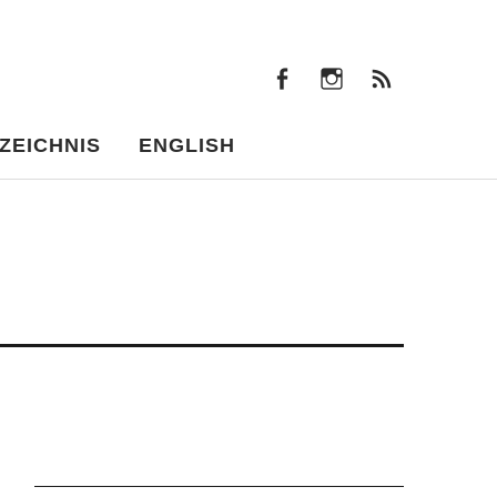
facebook
instagram
Beiträ
facebook
instagram
Beiträge
ZEICHNIS
ENGLISH