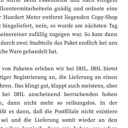
nem Anruf beim Paketdienst und nach einigem
llcentermitarbeiterin gnädig und ordnete eine
r Hundert Meter entfernt liegenden Copy-Shop
t hingeliefert, nein, es wurde am nächsten Tag
 meinereiner zufällig zugegen war. So kam dann
durch zwei Stadtteile das Paket endlich bei uns
iche Ware gehandelt hat.
g von Paketen erleben wir bei DHL. DHL bietet
iger Registrierung an, die Lieferung an einen
hren. Das klingt gut, klappt auch meistens, aber
r bei DHL anscheinend herrschenden hohen
en, dann nicht mehr so reibungslos. In der
t es dann, daß die Postfiliale nicht existiere
ig sei und die Lieferung somit wieder an den