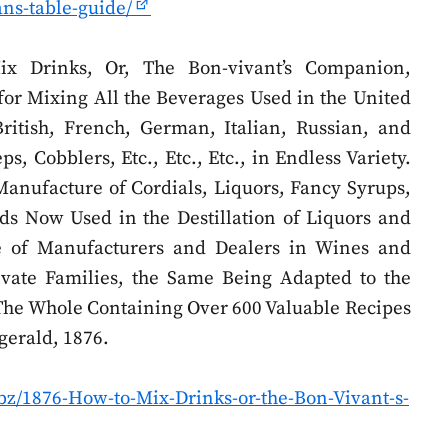
ans-table-guide/
 Drinks, Or, The Bon-vivant’s Companion,
for Mixing All the Beverages Used in the United
British, French, German, Italian, Russian, and
, Cobblers, Etc., Etc., Etc., in Endless Variety.
anufacture of Cordials, Liquors, Fancy Syrups,
ods Now Used in the Destillation of Liquors and
e of Manufacturers and Dealers in Wines and
rivate Families, the Same Being Adapted to the
 The Whole Containing Over 600 Valuable Recipes
gerald, 1876.
d.bz/1876-How-to-Mix-Drinks-or-the-Bon-Vivant-s-