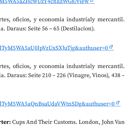
_WlTyM5WA5aZHcwUzY4cnEzWG8/view
tes, oficios, y economia industrialy mercantil.
a. Daraus: Seite 56 – 65 (Destilacion).
B_WlTyM5WA5aU0lpVzUxSXJuTjg&authuser=0
tes, oficios, y economia industrialy mercantil.
a. Daraus: Seite 210 – 226 (Vinagre, Vinos), 438 –
0B_WlTyM5WA5aQnBsaUdaVWtnSDg&authuser=0
ter:
Cups And Their Customs. London, John Van