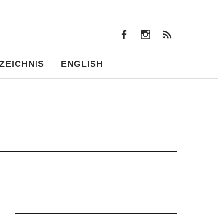
facebook
instagram
Beiträ
facebook
instagram
Beiträge
ZEICHNIS
ENGLISH