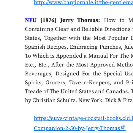
http://www.bargiornale.it/the-gentlem
NEU
[1876] Jerry Thomas:
How to Mix
Containing Clear and Reliable Directions 
States, Together with the Most Popular 
Spanish Recipes, Embracing Punches, Juleps
To Which is Appended a Manual For The M
Etc., Etc., After the Most Approved Meth
Beverages, Designed For the Special Us
Spirits, Grocers, Tavern-Keepers, and P
Tteade of The United States and Canadas.
by Christian Schultz. New York, Dick & Fitz
https://euvs-vintage-cocktail-books.cl
Companion-2-50-by-Jerry-Thomas