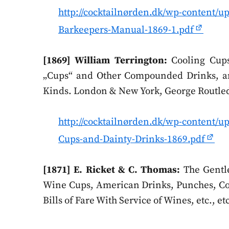
http://cocktailnørden.dk/wp-content/
Barkeepers-Manual-1869-1.pdf
[1869] William Terrington:
Cooling Cups
„Cups“ and Other Compounded Drinks, an
Kinds. London & New York, George Routled
http://cocktailnørden.dk/wp-content/u
Cups-and-Dainty-Drinks-1869.pdf
[1871] E. Ricket & C. Thomas:
The Gentle
Wine Cups, American Drinks, Punches, Co
Bills of Fare With Service of Wines, etc., e