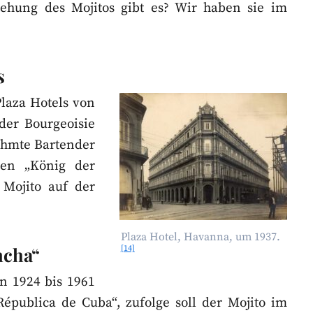
ehung des Mojitos gibt es? Wir haben sie im
s
laza Hotels von
der Bourgeoisie
ühmte Bartender
den „König der
 Mojito auf der
Plaza Hotel, Havanna, um 1937.
ncha“
[14]
n 1924 bis 1961
épublica de Cuba“, zufolge soll der Mojito im