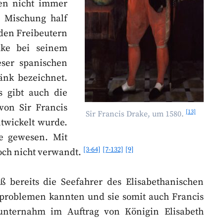
hen nicht immer
e Mischung half
den Freibeutern
ake bei seinem
ser spanischen
änk bezeichnet.
 gibt auch die
von Sir Francis
[13]
Sir Francis Drake, um 1580.
twickelt wurde.
ke gewesen. Mit
[3-64]
[7-132]
[9]
och nicht verwandt.
aß bereits die Seefahrer des Elisabethanischen
enproblemen kannten und sie somit auch Francis
nternahm im Auftrag von Königin Elisabeth