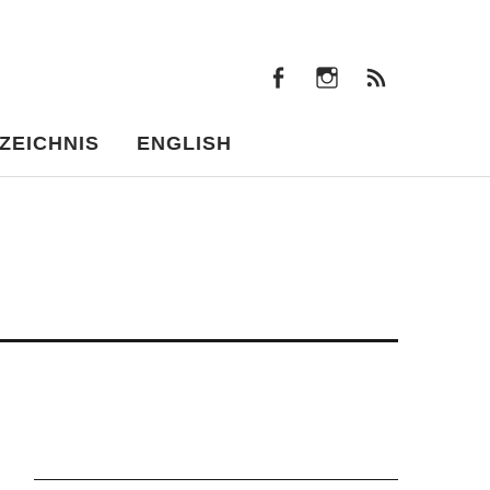
facebook
instagram
Beiträ
facebook
instagram
Beiträge
ZEICHNIS
ENGLISH