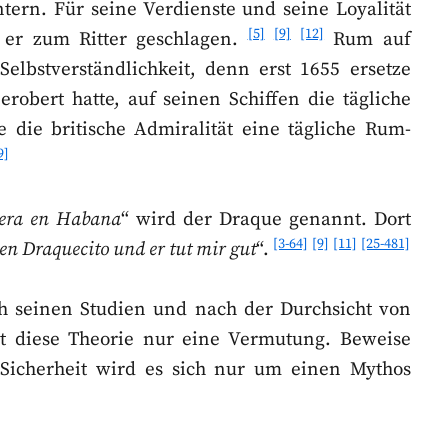
tern. Für seine Verdienste und seine Loyalität
[5]
[9]
[12]
 er zum Ritter geschlagen.
Rum auf
Selbstverständlichkeit, denn erst 1655 ersetze
robert hatte, auf seinen Schiffen die tägliche
 die britische Admiralität eine tägliche Rum-
9]
lera en Habana
“ wird der Draque genannt. Dort
[3-64]
[9]
[11]
[25-481]
en Draquecito und er tut mir gut
“.
h seinen Studien und nach der Durchsicht von
t diese Theorie nur eine Vermutung. Beweise
 Sicherheit wird es sich nur um einen Mythos