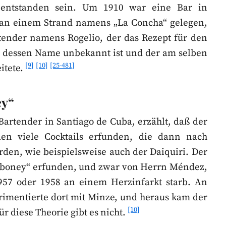
s entstanden sein. Um 1910 war eine Bar in
 an einem Strand namens „La Concha“ gelegen,
artender namens Rogelio, der das Rezept für den
e, dessen Name unbekannt ist und der am selben
[9]
[10]
[25-481]
itete.
ey“
Bartender in Santiago de Cuba, erzählt, daß der
en viele Cocktails erfunden, die dann nach
den, wie beispielsweise auch der Daiquiri. Der
iboney“ erfunden, und zwar von Herrn Méndez,
957 oder 1958 an einem Herzinfarkt starb. An
rimentierte dort mit Minze, und heraus kam der
[10]
r diese Theorie gibt es nicht.