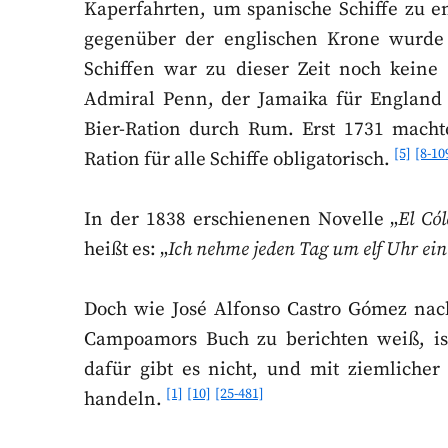
Kaperfahrten, um spanische Schiffe zu en
gegenüber der englischen Krone wurde
Schiffen war zu dieser Zeit noch keine 
Admiral Penn, der Jamaika für England e
Bier-Ration durch Rum. Erst 1731 machte
[5]
[8-10
Ration für alle Schiffe obligatorisch.
In der 1838 erschienenen Novelle „
El Có
heißt es: „
Ich nehme jeden Tag um elf Uhr ein
Doch wie José Alfonso Castro Gómez nac
Campoamors Buch zu berichten weiß, is
dafür gibt es nicht, und mit ziemlicher
[1]
[10]
[25-481]
handeln.