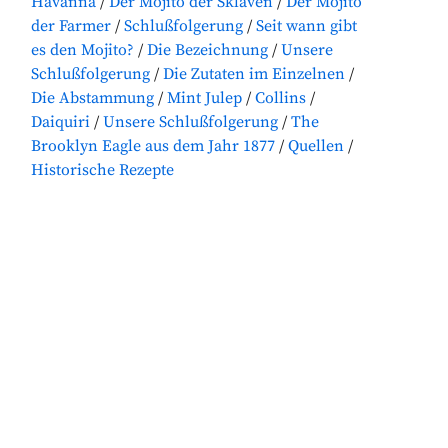
Havanna
Der Mojito der Sklaven
Der Mojito
der Farmer
Schlußfolgerung
Seit wann gibt
es den Mojito?
Die Bezeichnung
Unsere
Schlußfolgerung
Die Zutaten im Einzelnen
Die Abstammung
Mint Julep
Collins
Daiquiri
Unsere Schlußfolgerung
The
Brooklyn Eagle aus dem Jahr 1877
Quellen
Historische Rezepte