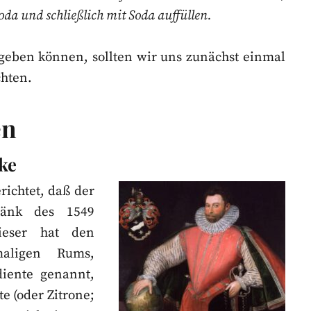
da und schließlich mit Soda auffüllen.
 geben können, sollten wir uns zunächst einmal
chten.
en
ke
richtet, daß der
ränk des 1549
ieser hat den
aligen Rums,
iente genannt,
e (oder Zitrone;