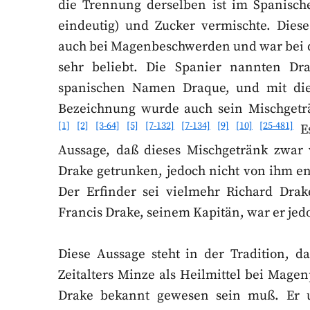
die Trennung derselben ist im Spanisc
eindeutig) und Zucker vermischte. Dies
auch bei Magenbeschwerden und war bei 
sehr beliebt. Die Spanier nannten Dr
spanischen Namen Draque, und mit die
Bezeichnung wurde auch sein Mischgetr
[1]
[2]
[3-64]
[5]
[7-132]
[7-134]
[9]
[10]
[25-481]
Es
Aussage, daß dieses Mischgetränk zwar 
Drake getrunken, jedoch nicht von ihm en
Der Erfinder sei vielmehr Richard Dra
Francis Drake, seinem Kapitän, war er jed
Diese Aussage steht in der Tradition, d
Zeitalters Minze als Heilmittel bei Mag
Drake bekannt gewesen sein muß. Er u