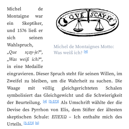
Michel de
Montaigne war
ein Skeptiker,
und 1576 ließ er
sich seinen
Wahlspruch,
Michel de Montaignes Motto:
„
Que sçay-je?
“,
[4]
Was weiß ich?
„
Was weiß ich?
“,
in eine Medaille
eingravieren. Dieser Spruch steht für seinen Willen, im
Zweifel zu bleiben, um die Wahrheit zu suchen. Die
Waage mit völlig gleichgerichteten Schalen
symbolisiert das Gleichgewicht und die Schwierigkeit
[4]
[5-573]
der Beurteilung.
Als Umschrift wählte der die
Devise des Pyrrhon von Elis, dem Stifter der ältesten
skeptischen Schule:
ΕΠΕΧΩ
– Ich enthalte mich des
[5-573]
[6]
Urteils.