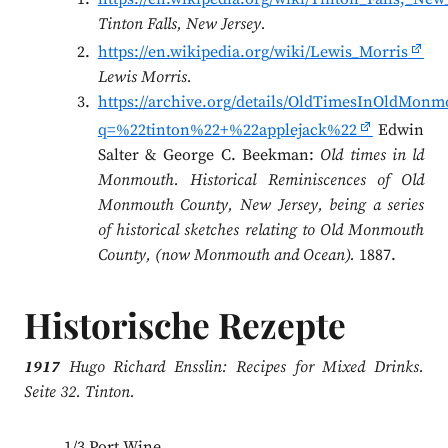
Tinton Falls, New Jersey.
https://en.wikipedia.org/wiki/Lewis_Morris
Lewis Morris.
https://archive.org/details/OldTimesInOldMon
q=%22tinton%22+%22applejack%22
Edwin
Salter & George C. Beekman:
Old times in ld
Monmouth. Historical Reminiscences of Old
Monmouth County, New Jersey, being a series
of historical sketches relating to Old Monmouth
County, (now Monmouth and Ocean).
1887.
Historische Rezepte
1917
Hugo Richard Ensslin: Recipes for Mixed Drinks.
Seite 32. Tinton.
1/3 Port Wine