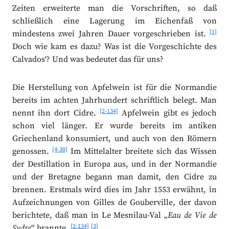
Zeiten erweiterte man die Vorschriften, so daß
schließlich eine Lagerung im Eichenfaß von
[1]
mindestens zwei Jahren Dauer vorgeschrieben ist.
Doch wie kam es dazu? Was ist die Vorgeschichte des
Calvados‘? Und was bedeutet das für uns?
Die Herstellung von Apfelwein ist für die Normandie
bereits im achten Jahrhundert schriftlich belegt. Man
[2-134]
nennt ihn dort Cidre.
Apfelwein gibt es jedoch
schon viel länger. Er wurde bereits im antiken
Griechenland konsumiert, und auch von den Römern
[4-30]
genossen.
Im Mittelalter breitete sich das Wissen
der Destillation in Europa aus, und in der Normandie
und der Bretagne begann man damit, den Cidre zu
brennen. Erstmals wird dies im Jahr 1553 erwähnt, in
Aufzeichnungen von Gilles de Gouberville, der davon
berichtete, daß man in Le Mesnilau-Val „
Eau de Vie de
[2-134]
[3]
Sydre
“ brannte.