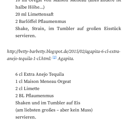
10 ml Oregat von Maison Meneau (alles andere ist
halbe Höhe…)
20 ml Limettensaft
2 Barlöffel Pflaumenmus
Shake, Strain, im Tumbler auf großen Eisstück
servieren.
http://betty-barbetty.blogspot.de/2015/02/agapita-6-cl-extra-
[2]
anejo-tequila-1-cl.html:
Agapita.
6 cl Extra Anejo Tequila
1 cl Maison Meneau Orgeat
2 cl Limette
2 BL Pflaumenmus
Shaken und im Tumbler auf Eis
(am liebsten großes – aber kein Muss)
servieren.