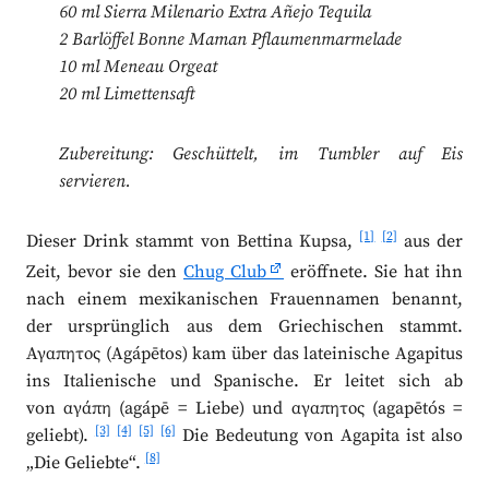
60 ml Sierra Milenario Extra Añejo Tequila
2 Barlöffel Bonne Maman Pflaumenmarmelade
10 ml Meneau Orgeat
20 ml Limettensaft
Zubereitung: Geschüttelt, im Tumbler auf Eis
servieren.
[1]
[2]
Dieser Drink stammt von Bettina Kupsa,
aus der
Zeit, bevor sie den
Chug Club
eröffnete. Sie hat ihn
nach einem mexikanischen Frauennamen benannt,
der ursprünglich aus dem Griechischen stammt.
Αγαπητος (Agápētos) kam über das lateinische Agapitus
ins Italienische und Spanische. Er leitet sich ab
von αγάπη (agápē = Liebe) und αγαπητος (agapētós =
[3]
[4]
[5]
[6]
geliebt).
Die Bedeutung von Agapita ist also
[8]
„Die Geliebte“.