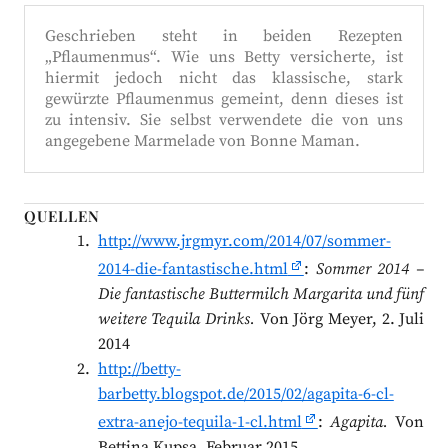
Geschrieben steht in beiden Rezepten
„Pflaumenmus“. Wie uns Betty versicherte, ist
hiermit jedoch nicht das klassische, stark
gewürzte Pflaumenmus gemeint, denn dieses ist
zu intensiv. Sie selbst verwendete die von uns
angegebene Marmelade von Bonne Maman.
QUELLEN
http://www.jrgmyr.com/2014/07/sommer-
2014-die-fantastische.html
:
Sommer 2014 –
Die fantastische Buttermilch Margarita und fünf
weitere Tequila Drinks.
Von Jörg Meyer, 2. Juli
2014
http://betty-
barbetty.blogspot.de/2015/02/agapita-6-cl-
extra-anejo-tequila-1-cl.html
:
Agapita.
Von
Bettina Kupsa, Februar 2015.