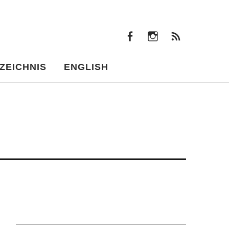
facebook
instagram
Beiträ
facebook
instagram
Beiträge
ZEICHNIS
ENGLISH