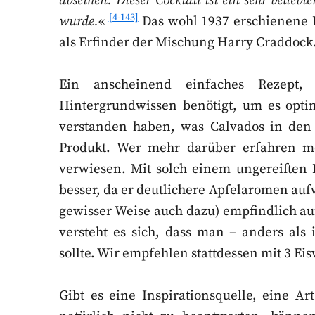
abseihen. Dieser Cocktail ist ein sehr belieb
[4-143]
wurde.
«
Das wohl 1937 erschienene 
als Erfinder der Mischung Harry Craddock
Ein anscheinend einfaches Rezept
Hintergrundwissen benötigt, um es opt
verstanden haben, was Calvados in den 1
Produkt. Wer mehr darüber erfahren m
verwiesen. Mit solch einem ungereiften 
besser, da er deutlichere Apfelaromen aufw
gewisser Weise auch dazu) empfindlich auf
versteht es sich, dass man – anders als
sollte. Wir empfehlen stattdessen mit 3 Ei
Gibt es eine Inspirationsquelle, eine A