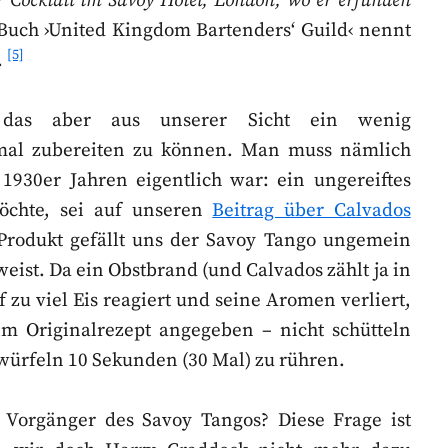
ter Cocktail im Savoy Hotel, London, wo er erfunden
Buch ›United Kingdom Bartenders‘ Guild‹ nennt
[5]
.
, das aber aus unserer Sicht ein wenig
imal zubereiten zu können. Man muss nämlich
930er Jahren eigentlich war: ein ungereiftes
öchte, sei auf unseren
Beitrag über Calvados
Produkt gefällt uns der Savoy Tango ungemein
eist. Da ein Obstbrand (und Calvados zählt ja in
 zu viel Eis reagiert und seine Aromen verliert,
 im Originalrezept angegeben – nicht schütteln
swürfeln 10 Sekunden (30 Mal) zu rühren.
rt Vorgänger des Savoy Tangos? Diese Frage ist