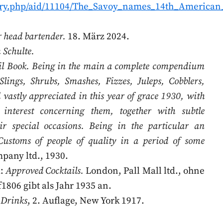
story.php/aid/11104/The_Savoy_names_14th_America
 head bartender.
18. März 2024.
 Schulte.
il Book. Being in the main a complete compendium
 Slings, Shrubs, Smashes, Fizzes, Juleps, Cobblers,
vastly appreciated in this year of grace 1930, with
nterest concerning them, together with subtle
r special occasions. Being in the particular an
ustoms of people of quality in a period of some
any ltd., 1930.
d:
Approved Cocktails.
London, Pall Mall ltd., ohne
1806 gibt als Jahr 1935 an.
 Drinks
, 2. Auflage, New York 1917.