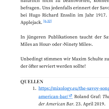
natürlich nicht zu beantworten, könn
befragen. Uns jedenfalls erinnert der Sav
bei Hugo Richard Ensslin im Jahr 1917. 
[6-32]
Applejack.
In jüngeren Publikationen taucht der S
Miles an Hour‹ oder ›Ninety Miles‹.
Unbedingt stimmen wir Maxim Schulte zu: 
der öfter serviert werden sollte!
QUELLEN
https://mixology.eu/the-savoy-son
american-bar/
Roland Graf:
The
der American Bar.
23. April 2019.