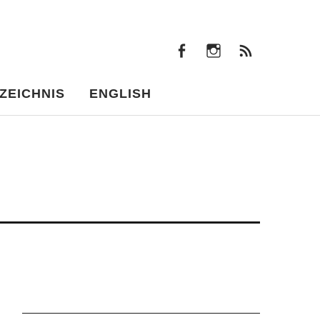
facebook
instagram
Beiträ
facebook
instagram
Beiträge
ZEICHNIS
ENGLISH