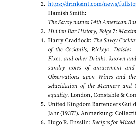
https://drinksint.com/news/full
Hamish Smith:
The Savoy names 14th American Bar
Hidden Bar History, Folge 7: Maxim
Harry Craddock:
The Savoy Cockta
of the Cocktails, Rickeys, Daisies,
Fixes, and other Drinks, known and 
sundry notes of amusement and i
Observations upon Wines and thei
selucidation of the Manners and C
equality.
London, Constable & Comp
United Kingdom Bartenders Guil
Jahr (1937?). Anmerkung: Collectif
Hugo R. Ensslin:
Recipes for Mixed