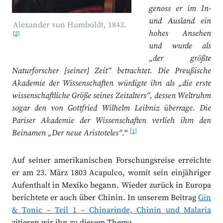
genoss er im In-
und Ausland ein
Alexander von Humboldt, 1843.
hohes Ansehen
[2]
und wurde als
„der größte
Naturforscher [seiner] Zeit“ betrachtet. Die Preußische
Akademie der Wissenschaften würdigte ihn als „die erste
wissenschaftliche Größe seines Zeitalters“, dessen Weltruhm
sogar den von Gottfried Wilhelm Leibniz überrage. Die
Pariser Akademie der Wissenschaften verlieh ihm den
[1]
Beinamen „Der neue Aristoteles“.
“
Auf seiner amerikanischen Forschungsreise erreichte
er am 23. März 1803 Acapulco, womit sein einjähriger
Aufenthalt in Mexiko begann. Wieder zurück in Europa
berichtete er auch über Chinin. In unserem Beitrag
Gin
& Tonic – Teil 1 – Chinarinde, Chinin und Malaria
zitieren wir ihn zu diesem Thema.