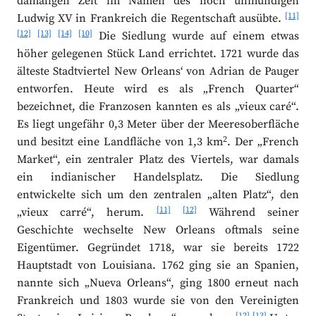
damaligen Zeit im Namen des noch unmündigen
[11]
Ludwig XV in Frankreich die Regentschaft ausübte.
[12]
[13]
[14]
[10]
Die Siedlung wurde auf einem etwas
höher gelegenen Stück Land errichtet. 1721 wurde das
älteste Stadtviertel New Orleans‘ von Adrian de Pauger
entworfen. Heute wird es als „French Quarter“
bezeichnet, die Franzosen kannten es als „vieux caré“.
Es liegt ungefähr 0,3 Meter über der Meeresoberfläche
2
und besitzt eine Landfläche von 1,3 km
. Der „French
Market“, ein zentraler Platz des Viertels, war damals
ein indianischer Handelsplatz. Die Siedlung
entwickelte sich um den zentralen „alten Platz“, den
[11]
[12]
„vieux carré“, herum.
Während seiner
Geschichte wechselte New Orleans oftmals seine
Eigentümer. Gegründet 1718, war sie bereits 1722
Hauptstadt von Louisiana. 1762 ging sie an Spanien,
nannte sich „Nueva Orleans“, ging 1800 erneut nach
Frankreich und 1803 wurde sie von den Vereinigten
[12]
[13]