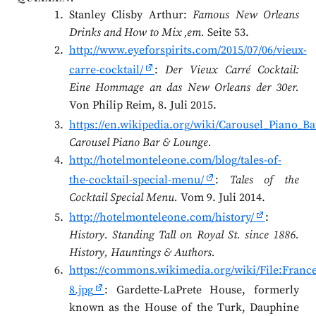
Stanley Clisby Arthur:
Famous New Orleans
Drinks and How to Mix ‚em.
Seite 53.
http://www.eyeforspirits.com/2015/07/06/vieux-
carre-cocktail/
:
Der Vieux Carré Cocktail:
Eine Hommage an das New Orleans der 30er.
Von Philip Reim, 8. Juli 2015.
https://en.wikipedia.org/wiki/Carousel_Piano_
Carousel Piano Bar & Lounge.
http://hotelmonteleone.com/blog/tales-of-
the-cocktail-special-menu/
:
Tales of the
Cocktail Special Menu.
Vom 9. Juli 2014.
http://hotelmonteleone.com/history/
:
History. Standing Tall on Royal St. since 1886.
History, Hauntings & Authors.
https://commons.wikimedia.org/wiki/File:Fran
8.jpg
: Gardette-LaPrete House, formerly
known as the House of the Turk, Dauphine