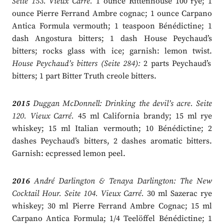
Seite 153. Vieux Carré.
1 ounce Rittenhouse 100 rye; 1
ounce Pierre Ferrand Ambre cognac; 1 ounce Carpano
Antica Formula vermouth; 1 teaspoon Bénédictine; 1
dash Angostura bitters; 1 dash House Peychaud’s
bitters; rocks glass with ice; garnish: lemon twist.
House Peychaud’s bitters (Seite 284):
2 parts Peychaud’s
bitters; 1 part Bitter Truth creole bitters.
2015
Duggan McDonnell: Drinking the devil’s acre. Seite
120. Vieux Carré.
45 ml California brandy; 15 ml rye
whiskey; 15 ml Italian vermouth; 10 Bénédictine; 2
dashes Peychaud’s bitters, 2 dashes aromatic bitters.
Garnish: ecpressed lemon peel.
2016
André Darlington & Tenaya Darlington: The New
Cocktail Hour. Seite 104. Vieux Carré.
30 ml Sazerac rye
whiskey; 30 ml Pierre Ferrand Ambre Cognac; 15 ml
Carpano Antica Formula; 1/4 Teelöffel Bénédictine; 1