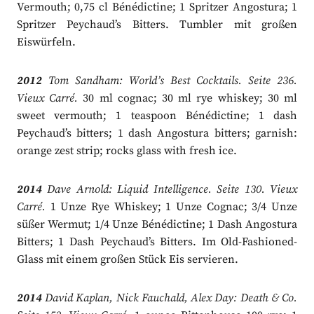
Vermouth; 0,75 cl Bénédictine; 1 Spritzer Angostura; 1
Spritzer Peychaud’s Bitters. Tumbler mit großen
Eiswürfeln.
2012
Tom Sandham: World’s Best Cocktails. Seite 236.
Vieux Carré.
30 ml cognac; 30 ml rye whiskey; 30 ml
sweet vermouth; 1 teaspoon Bénédictine; 1 dash
Peychaud’s bitters; 1 dash Angostura bitters; garnish:
orange zest strip; rocks glass with fresh ice.
2014
Dave Arnold: Liquid Intelligence. Seite 130. Vieux
Carré.
1 Unze Rye Whiskey; 1 Unze Cognac; 3/4 Unze
süßer Wermut; 1/4 Unze Bénédictine; 1 Dash Angostura
Bitters; 1 Dash Peychaud’s Bitters. Im Old-Fashioned-
Glass mit einem großen Stück Eis servieren.
2014
David Kaplan, Nick Fauchald, Alex Day: Death & Co.