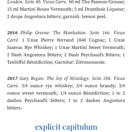
London. Seite 40. Vieux Carre.
60 ml The Famous Grouse;
15 ml Martini Rosso Vermouth; 5 ml Drambuie Liqueur;
2 drops Angostura bitters; garnish: lemon peel.
2016
Philip Greene: The Manhattan. Seite 166. Vieux
Carré.
1 Unze Pierre Ferrand 1840 Cognac; 1 Unze
Sazerac Rye Whiskey; 1 Unze Martini Sweet Vermouth;
2 Dash Angostura Bitters; 2 Dash Peychaud’s Bitters; 1
Teelöffel Bénédictine; Garnitur: Zitronenzeste.
2017
Gary Regan: The Joy of Mixology. Seite 288. Vieux
Carré.
3/4 ounce rye whiskey; 3/4 ounce brandy; 3/4
ounce sweet vermouth; 1/4 ounce Bénédictine; 1 to 2
dashes Peychaud’s bitters; 1 to 2 dashes Angostura
bitters.
explicit capitulum