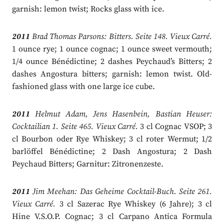
garnish: lemon twist; Rocks glass with ice.
2011
Brad Thomas Parsons: Bitters. Seite 148. Vieux Carré.
1 ounce rye; 1 ounce cognac; 1 ounce sweet vermouth;
1/4 ounce Bénédictine; 2 dashes Peychaud’s Bitters; 2
dashes Angostura bitters; garnish: lemon twist. Old-
fashioned glass with one large ice cube.
2011
Helmut Adam, Jens Hasenbein, Bastian Heuser:
Cocktailian 1. Seite 465. Vieux Carré.
3 cl Cognac VSOP; 3
cl Bourbon oder Rye Whiskey; 3 cl roter Wermut; 1/2
barlöffel Bénédictine; 2 Dash Angostura; 2 Dash
Peychaud Bitters; Garnitur: Zitronenzeste.
2011
Jim Meehan: Das Geheime Cocktail-Buch. Seite 261.
Vieux Carré.
3 cl Sazerac Rye Whiskey (6 Jahre); 3 cl
Hine V.S.O.P. Cognac; 3 cl Carpano Antica Formula