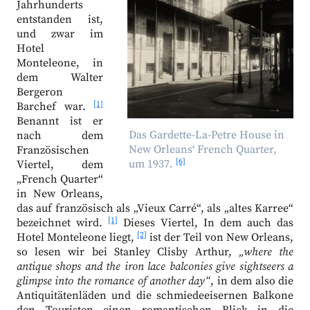
Jahrhunderts
entstanden ist,
und zwar im
Hotel
Monteleone, in
dem Walter
Bergeron
[1]
Barchef war.
Benannt ist er
Das Gardette-La-Petre House in
nach dem
New Orleans‘ French Quarter,
Französischen
[6]
um 1937.
Viertel, dem
„French Quarter“
in New Orleans,
das auf französisch als „Vieux Carré“, als „altes Karree“
[1]
bezeichnet wird.
Dieses Viertel, In dem auch das
[2]
Hotel Monteleone liegt,
ist der Teil von New Orleans,
so lesen wir bei Stanley Clisby Arthur,
„where the
antique shops and the iron lace balconies give sightseers a
glimpse into the romance of another day“
, in dem also die
Antiquitätenläden und die schmiedeeisernen Balkone