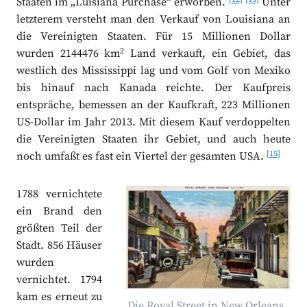
Staaten im „Luisiana Purchase“ erworben.
Unter
letzterem versteht man den Verkauf von Louisiana an
die Vereinigten Staaten. Für 15 Millionen Dollar
2
wurden 2144476 km
Land verkauft, ein Gebiet, das
westlich des Mississippi lag und vom Golf von Mexiko
bis hinauf nach Kanada reichte. Der Kaufpreis
entspräche, bemessen an der Kaufkraft, 223 Millionen
US-Dollar im Jahr 2013. Mit diesem Kauf verdoppelten
die Vereinigten Staaten ihr Gebiet, und auch heute
[15]
noch umfaßt es fast ein Viertel der gesamten USA.
1788 vernichtete
ein Brand den
größten Teil der
Stadt. 856 Häuser
wurden
vernichtet. 1794
kam es erneut zu
Die Royal Street in New Orleans