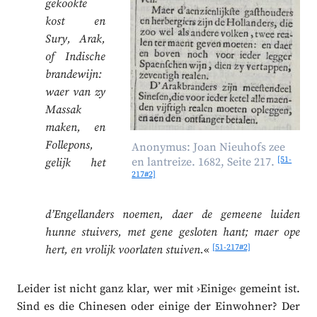
gekookte
kost en
Sury, Arak,
of Indische
brandewijn:
waer van zy
Massak
maken, en
Follepons,
Anonymus: Joan Nieuhofs zee
[51-
en lantreize. 1682, Seite 217.
gelijk het
217#2]
d’Engellanders noemen, daer de gemeene luiden
hunne stuivers, met gene gesloten hant; maer ope
[51-217#2]
hert, en vrolijk voorlaten stuiven.
«
Leider ist nicht ganz klar, wer mit ›Einige‹ gemeint ist.
Sind es die Chinesen oder einige der Einwohner? Der