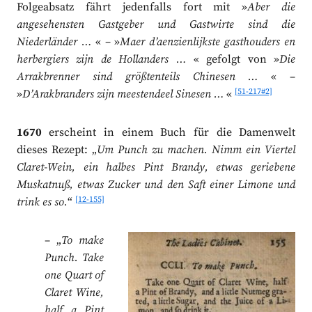
Folgeabsatz fährt jedenfalls fort mit »
Aber die
angesehensten Gastgeber und Gastwirte sind die
Niederländer …
« –
»
Maer d’aenzienlijkste gasthouders en
herbergiers zijn de Hollanders …
«
gefolgt von »
Die
Arrakbrenner sind größtenteils Chinesen …
« –
[51-217#2]
»
D’Arakbranders zijn meestendeel Sinesen …
«
1670
erscheint in einem Buch für die Damenwelt
dieses Rezept: „
Um Punch zu machen. Nimm ein Viertel
Claret-Wein, ein halbes Pint Brandy, etwas geriebene
Muskatnuß, etwas Zucker und den Saft einer Limone und
[12-155]
trink es so.
“
– „
To make
Punch. Take
one Quart of
Claret Wine,
half a Pint