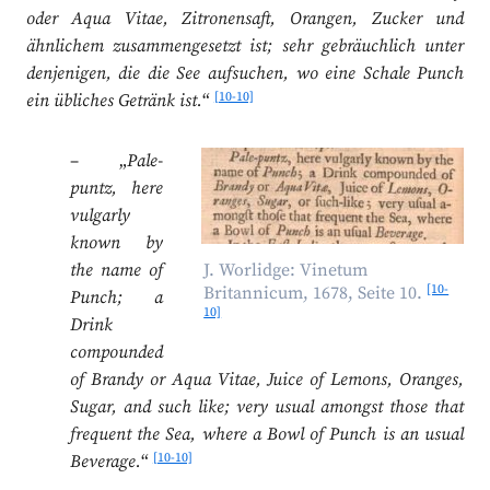
oder Aqua Vitae, Zitronensaft, Orangen, Zucker und
ähnlichem zusammengesetzt ist; sehr gebräuchlich unter
denjenigen, die die See aufsuchen, wo eine Schale Punch
[10-10]
ein übliches Getränk ist.
“
– „
Pale-
puntz, here
vulgarly
known by
the name of
J. Worlidge: Vinetum
[10-
Britannicum, 1678, Seite 10.
Punch; a
10]
Drink
compounded
of Brandy or Aqua Vitae, Juice of Lemons, Oranges,
Sugar, and such like; very usual amongst those that
frequent the Sea, where a Bowl of Punch is an usual
[10-10]
Beverage.
“