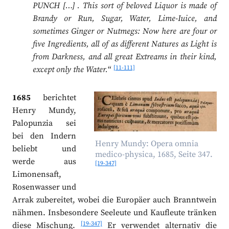
PUNCH […] . This sort of beloved Liquor is made of
Brandy or Run, Sugar, Water, Lime-Iuice, and
sometimes Ginger or Nutmegs: Now here are four or
five Ingredients, all of as different Natures as Light is
from Darkness, and all great Extreams in their kind,
[11-111]
except only the Water.
“
1685
berichtet
Henry Mundy,
Palopunzia sei
bei den Indern
Henry Mundy: Opera omnia
beliebt und
medico-physica, 1685, Seite 347.
werde aus
[19-347]
Limonensaft,
Rosenwasser und
Arrak zubereitet, wobei die Europäer auch Branntwein
nähmen. Insbesondere Seeleute und Kaufleute tränken
[19-347]
diese Mischung.
Er verwendet alternativ die