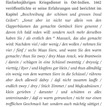
fünfzehnjährigen Kriegsdienst in Ost-Indien. 1662
veröffentlichte er seine Erfahrungen und berichtet im
Kapitel „
Beschreibung der schönen und grossen Insul
Ceilon
“: „
Sonst aber ist nicht nur allein von den
Clapperbäumen das gemachte Getränck Siere genennt /
davon Ich bald reden will: sondern noch mehr derselben
haben Sie / als erstlich den * Massack, das also gemacht
wird: Nachdem viel / oder wenig / den wollen / nehmen Sie
vier / fünf / sechs Maas Siere, und wann Sie den warm
gemacht / thun Sie zwey / drey Maas Arack, wie Brantwein
/ darein / schlagen in eine Schüssel zwantzig / dreyssig /
viertzig / Eyer / und klopfens gar klein / und thun allmählig
ein wenig von dem warmen Siere in die Schüssel / rührens
aber doch alleweil dabey / daß nicht zusamm lauffe /
endlich zwey / drey / Stück Zimmet / und Mußcadnüssen /
klein gerieben / darunter / und schütten es alles
untereinander / daß es warm getruncken / nicht nur einen
trefflichen Geschmack hat: sondern auch mächtig sättiget /