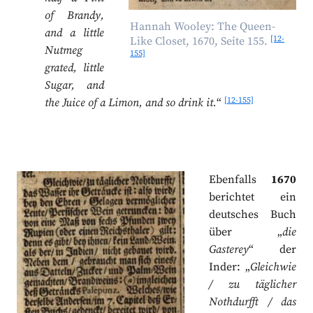
of Brandy,
Hannah Wooley: The Queen-
and a little
[12-
Like Closet, 1670, Seite 155.
Nutmeg
155]
grated, little
Sugar, and
[12-155]
the Juice of a Limon, and so drink it.
“
Ebenfalls
1670
berichtet ein
deutsches Buch
über „
die
Gasterey
“ der
Inder: „
Gleichwie
/ zu täglicher
Nothdurfft / das