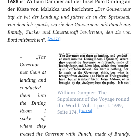
1688
ist William Dampier auf der Insel Pulo Dinding an
der Küste von Malakka und berichtet: „
Der Gouverneur
traf sie bei der Landung und führte sie in den Speisesaal,
von dem ich sprach, wo sie den Gouverneur mit Punch aus
Brandy, Zucker und Limettensaft bewirteten, den sie von
[26-174]
Bord mitbrachten
“.
– „
The
Governor
met them at
landing, and
conducted
William Dampier: The
them into
Supplement of the Voyage round
the Dining
the World, Vol. II part I, 1699,
Room I
[26-174]
Seite 174.
spoke of,
where they
treated the Governor with Punch, made of Brandy,