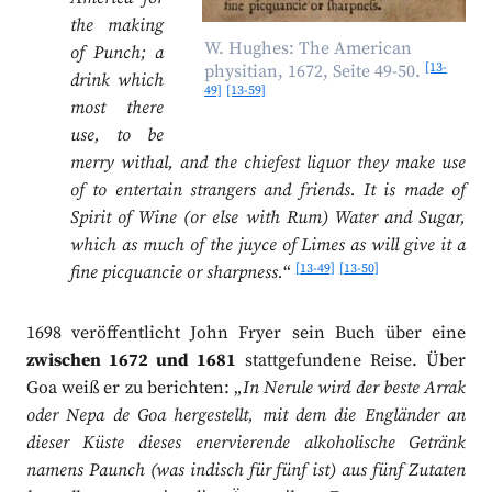
the making
W. Hughes: The American
of Punch; a
[13-
physitian, 1672, Seite 49-50.
drink which
49]
[13-59]
most there
use, to be
merry withal, and the chiefest liquor they make use
of to entertain strangers and friends. It is made of
Spirit of Wine (or else with Rum) Water and Sugar,
which as much of the juyce of Limes as will give it a
[13-49]
[13-50]
fine picquancie or sharpness.
“
1698 veröffentlicht John Fryer sein Buch über eine
zwischen 1672 und 1681
stattgefundene Reise. Über
Goa weiß er zu berichten: „
In Nerule wird der beste Arrak
oder Nepa de Goa hergestellt, mit dem die Engländer an
dieser Küste dieses enervierende alkoholische Getränk
namens Paunch (was indisch für fünf ist) aus fünf Zutaten