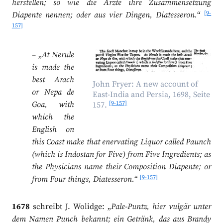
herstellen; so wie die Ärzte ihre Zusammensetzung
[9-
Diapente nennen; oder aus vier Dingen, Diatesseron.
“
157]
– „
At Nerule
is made the
best Arach
John Fryer: A new account of
or Nepa de
East-India and Persia, 1698, Seite
[9-157]
Goa, with
157.
which the
English on
this Coast make that enervating Liquor called Paunch
(which is Indostan for Five) from Five Ingredients; as
the Physicians name their Composition Diapente; or
[9-157]
from Four things, Diatesseron.
“
1678
schreibt J. Wolidge: „
Pale-Puntz, hier vulgär unter
dem Namen Punch bekannt; ein Getränk, das aus Brandy