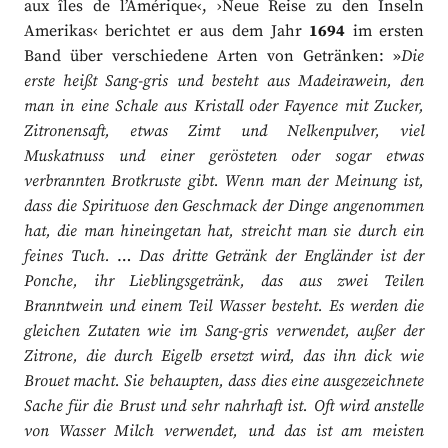
aux îles de l’Amérique‹, ›Neue Reise zu den Inseln
Amerikas‹ berichtet er aus dem Jahr
1694
im ersten
Band über verschiedene Arten von Getränken: »
Die
erste heißt Sang-gris und besteht aus Madeirawein, den
man in eine Schale aus Kristall oder Fayence mit Zucker,
Zitronensaft, etwas Zimt und Nelkenpulver, viel
Muskatnuss und einer gerösteten oder sogar etwas
verbrannten Brotkruste gibt. Wenn man der Meinung ist,
dass die Spirituose den Geschmack der Dinge angenommen
hat, die man hineingetan hat, streicht man sie durch ein
feines Tuch.
…
Das dritte Getränk der Engländer ist der
Ponche, ihr Lieblingsgetränk, das aus zwei Teilen
Branntwein und einem Teil Wasser besteht. Es werden die
gleichen Zutaten wie im Sang-gris verwendet, außer der
Zitrone, die durch Eigelb ersetzt wird, das ihn dick wie
Brouet macht. Sie behaupten, dass dies eine ausgezeichnete
Sache für die Brust und sehr nahrhaft ist. Oft wird anstelle
von Wasser Milch verwendet, und das ist am meisten