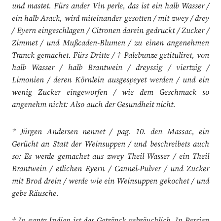
und mastet. Fürs ander Vin perle, das ist ein halb Wasser /
ein halb Arack, wird miteinander gesotten / mit zwey / drey
/ Eyern eingeschlagen / Citronen darein gedruckt / Zucker /
Zimmet / und Mußcaden-Blumen / zu einen angenehmen
Tranck gemachet. Fürs Dritte / † Palebunze getituliret, von
halb Wasser / halb Brantwein / dreyssig / viertzig /
Limonien / deren Körnlein ausgespeyet werden / und ein
wenig Zucker eingeworfen / wie dem Geschmack so
angenehm nicht: Also auch der Gesundheit nicht.
* Jürgen Andersen nennet / pag. 10. den Massac, ein
Gerücht an Statt der Weinsuppen / und beschreibets auch
so: Es werde gemachet aus zwey Theil Wasser / ein Theil
Brantwein / etlichen Eyern / Cannel-Pulver / und Zucker
mit Brod drein / werde wie ein Weinsuppen gekochet / und
gebe Räusche.
† In gantz Indien ist das Getränck gebräuchlich. In Persien