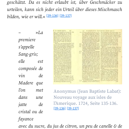
geschätzt. Da es nicht erlaubt ist, über Geschmäcker zu
urteilen, kann sich jeder ein Urteil über dieses Mischmasch
[39-136]
[39-137]
bilden, wie er will.
«
– »
La
premiere
s’appelle
Sang-gris;
elle est
composée de
vin de
Madere que
l’on met
Anonymus (Jean Baptiste Labat):
dans une
Nouveau voyage aux isles de
l’Amerique. 1724, Seite 135-136.
jatte de
[39-136]
[39-137]
cristal ou de
fayance
avec du sucre, du jus de citron, un peu de canelle & de