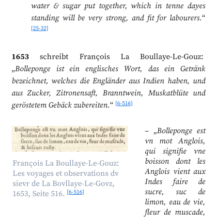
water & sugar put together, which in tenne dayes
standing will be very strong, and fit for labourers.
“
[25-32]
1653
schreibt François La Boullaye-Le-Gouz:
„
Bolleponge ist ein englisches Wort, das ein Getränk
bezeichnet, welches die Engländer aus Indien haben, und
aus Zucker, Zitronensaft, Branntwein, Muskatblüte und
[6-516]
geröstetem Gebäck zubereiten.
“
– „
Bolleponge est
vn mot Anglois,
qui signifie vne
boisson dont les
François La Boullaye-Le-Gouz:
Anglois vient aux
Les voyages et observations dv
Indes faire de
sievr de La Bovllaye-Le-Govz,
sucre, suc de
[6-516]
1653, Seite 516.
limon, eau de vie,
fleur de muscade,