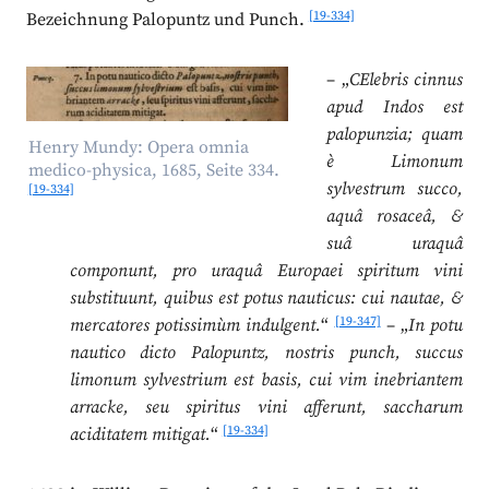
[19-334]
Bezeichnung Palopuntz und Punch.
– „
CElebris cinnus
apud Indos est
palopunzia; quam
Henry Mundy: Opera omnia
è Limonum
medico-physica, 1685, Seite 334.
sylvestrum succo,
[19-334]
aquâ rosaceâ, &
suâ uraquâ
componunt, pro uraquâ Europaei spiritum vini
substituunt, quibus est potus nauticus: cui nautae, &
[19-347]
mercatores potissimùm indulgent.
“
– „
In potu
nautico dicto Palopuntz, nostris punch, succus
limonum sylvestrium est basis, cui vim inebriantem
arracke, seu spiritus vini afferunt, saccharum
[19-334]
aciditatem mitigat.
“