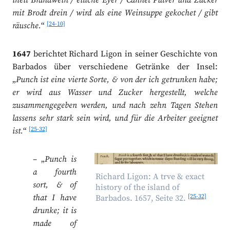
theil Brandwein / etliche Eyer / Cannel Pulver und Zucker
mit Brodt drein / wird als eine Weinsuppe gekochet / gibt
[24-10]
räusche.
“
1647
berichtet Richard Ligon in seiner Geschichte von
Barbados über verschiedene Getränke der Insel:
„
Punch ist eine vierte Sorte, & von der ich getrunken habe;
er wird aus Wasser und Zucker hergestellt, welche
zusammengegeben werden, und nach zehn Tagen Stehen
lassens sehr stark sein wird, und für die Arbeiter geeignet
[25-32]
ist.
“
– „
Punch is
a fourth
Richard Ligon: A trve & exact
sort, & of
history of the island of
[25-32]
that I have
Barbados. 1657, Seite 32.
drunke; it is
made of