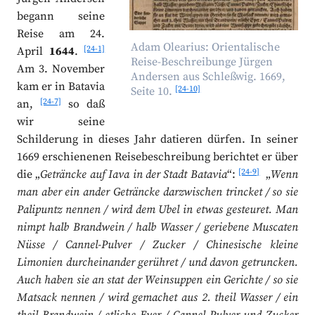
begann seine
Reise am 24.
Adam Olearius: Orientalische
[24-1]
April
1644
.
Reise-Beschreibunge Jürgen
Am 3. November
Andersen aus Schleßwig. 1669,
kam er in Batavia
[24-10]
Seite 10.
[24-7]
an,
so daß
wir seine
Schilderung in dieses Jahr datieren dürfen. In seiner
1669 erschienenen Reisebeschreibung berichtet er über
[24-9]
die „
Geträncke auf Iava in der Stadt Batavia
“:
„
Wenn
man aber ein ander Geträncke darzwischen trincket / so sie
Palipuntz nennen / wird dem Ubel in etwas gesteuret. Man
nimpt halb Brandwein / halb Wasser / geriebene Muscaten
Nüsse / Cannel-Pulver / Zucker / Chinesische kleine
Limonien durcheinander gerühret / und davon getruncken.
Auch haben sie an stat der Weinsuppen ein Gerichte / so sie
Matsack nennen / wird gemachet aus 2. theil Wasser / ein