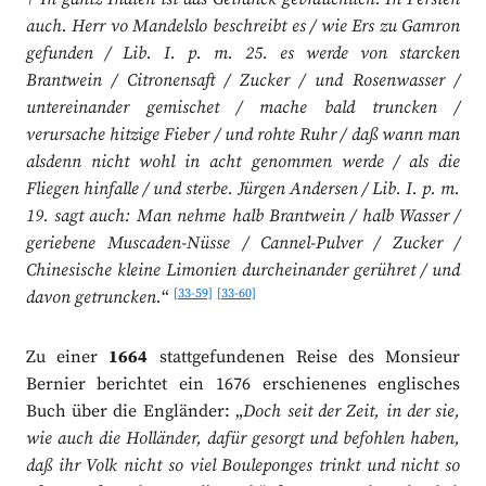
auch. Herr vo Mandelslo beschreibt es / wie Ers zu Gamron
gefunden / Lib. I. p. m. 25. es werde von starcken
Brantwein / Citronensaft / Zucker / und Rosenwasser /
untereinander gemischet / mache bald truncken /
verursache hitzige Fieber / und rohte Ruhr / daß wann man
alsdenn nicht wohl in acht genommen werde / als die
Fliegen hinfalle / und sterbe. Jürgen Andersen / Lib. I. p. m.
19. sagt auch: Man nehme halb Brantwein / halb Wasser /
geriebene Muscaden-Nüsse / Cannel-Pulver / Zucker /
Chinesische kleine Limonien durcheinander gerühret / und
[33-59]
[33-60]
davon getruncken.
“
Zu einer
1664
stattgefundenen Reise des Monsieur
Bernier berichtet ein 1676 erschienenes englisches
Buch über die Engländer: „
Doch seit der Zeit, in der sie,
wie auch die Holländer, dafür gesorgt und befohlen haben,
daß ihr Volk nicht so viel Bouleponges trinkt und nicht so