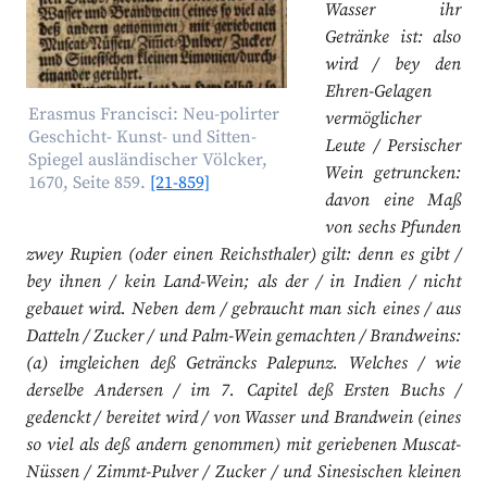
Wasser ihr
Getränke ist: also
wird / bey den
Ehren-Gelagen
Erasmus Francisci: Neu-polirter
vermöglicher
Geschicht- Kunst- und Sitten-
Leute / Persischer
Spiegel ausländischer Völcker,
Wein getruncken:
1670, Seite 859.
[21-859]
davon eine Maß
von sechs Pfunden
zwey Rupien (oder einen Reichsthaler) gilt: denn es gibt /
bey ihnen / kein Land-Wein; als der / in Indien / nicht
gebauet wird. Neben dem / gebraucht man sich eines / aus
Datteln / Zucker / und Palm-Wein gemachten / Brandweins:
(a) imgleichen deß Geträncks Palepunz. Welches / wie
derselbe Andersen / im 7. Capitel deß Ersten Buchs /
gedenckt / bereitet wird / von Wasser und Brandwein (eines
so viel als deß andern genommen) mit geriebenen Muscat-
Nüssen / Zimmt-Pulver / Zucker / und Sinesischen kleinen