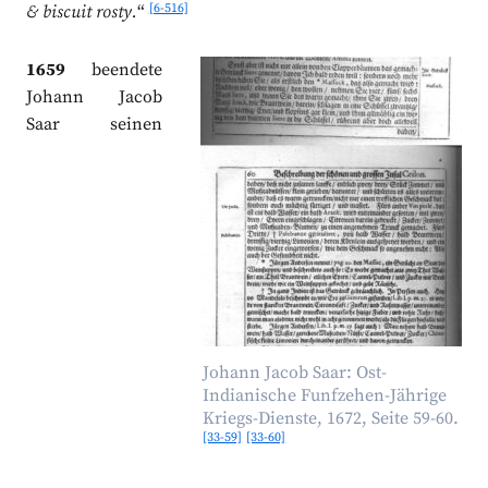
[6-516]
& biscuit rosty.
“
1659
beendete
Johann Jacob
Saar seinen
Johann Jacob Saar: Ost-
Indianische Funfzehen-Jährige
Kriegs-Dienste, 1672, Seite 59-60.
[33-59]
[33-60]