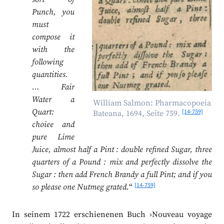
Punch, you
must
compose it
with the
following
quantities.
… Fair
Water a
William Salmon: Pharmacopoeia
Quart:
[14-759]
Bateana, 1694, Seite 759.
choiee and
pure Lime
Juice, almost half a Pint : double refined Sugar, three
quarters of a Pound : mix and perfectly dissolve the
Sugar : then add French Brandy a full Pint; and if you
[14-759]
so please one Nutmeg grated.
“
In seinem 1722 erschienenen Buch ›Nouveau voyage