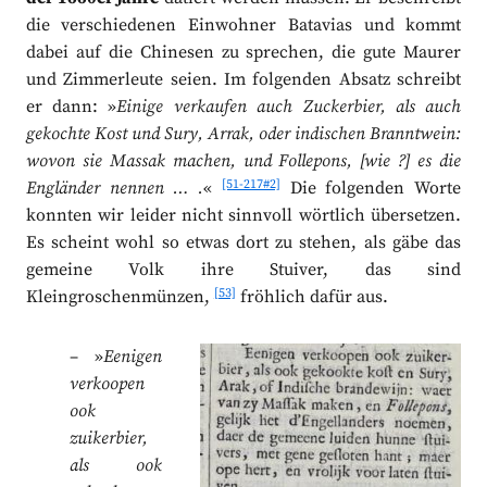
die verschiedenen Einwohner Batavias und kommt
dabei auf die Chinesen zu sprechen, die gute Maurer
und Zimmerleute seien. Im folgenden Absatz schreibt
er dann:
»
Einige verkaufen auch Zuckerbier, als auch
gekochte Kost und Sury, Arrak, oder indischen Branntwein:
wovon sie Massak machen, und Follepons, [wie ?] es die
[51-217#2]
Engländer nennen … .
«
Die folgenden Worte
konnten wir leider nicht sinnvoll wörtlich übersetzen.
Es scheint wohl so etwas dort zu stehen, als gäbe das
gemeine Volk ihre Stuiver, das sind
[53]
Kleingroschenmünzen,
fröhlich dafür aus.
– »
Eenigen
verkoopen
ook
zuikerbier,
als ook