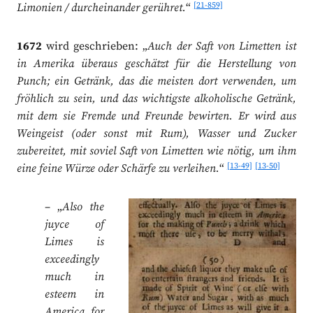
[21-859]
Limonien / durcheinander gerühret.
“
1672
wird geschrieben: „
Auch der Saft von Limetten ist
in Amerika überaus geschätzt für die Herstellung von
Punch; ein Getränk, das die meisten dort verwenden, um
fröhlich zu sein, und das wichtigste alkoholische Getränk,
mit dem sie Fremde und Freunde bewirten. Er wird aus
Weingeist (oder sonst mit Rum), Wasser und Zucker
zubereitet, mit soviel Saft von Limetten wie nötig, um ihm
[13-49]
[13-50]
eine feine Würze oder Schärfe zu verleihen.
“
– „
Also the
juyce of
Limes is
exceedingly
much in
esteem in
America for