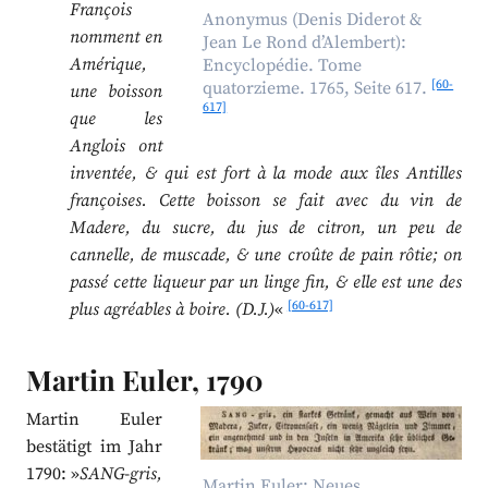
François
Anonymus (Denis Diderot &
nomment en
Jean Le Rond d’Alembert):
Amérique,
Encyclopédie. Tome
[60-
quatorzieme. 1765, Seite 617.
une boisson
617]
que les
Anglois ont
inventée, & qui est fort à la mode aux îles Antilles
françoises. Cette boisson se fait avec du vin de
Madere, du sucre, du jus de citron, un peu de
cannelle, de muscade, & une croûte de pain rôtie; on
passé cette liqueur par un linge fin, & elle est une des
[60-617]
plus agréables à boire. (D.J.)
«
Martin Euler, 1790
Martin Euler
bestätigt im Jahr
1790: »
SANG-gris,
Martin Euler: Neues