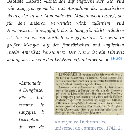
Baptiste Labats: »
Limonade auf englische Art. Sie wird
wie Sanggris gemacht, mit Ausnahme des kanarischen
Weins, der in der Limonade den Madeirawein ersetzt, der
für den anderen verwendet wird; außerdem wird
Amberessenz hinzugefügt, das in Sanggris nicht enthalten
ist. Sie ist ebenso köstlich wie gefährlich. Sie wird in
großen Mengen auf den französischen und englischen
Inseln Amerikas konsumiert. Der Name ist ein Hinweis
[45-1054]
darauf, dass sie von den Letzteren erfunden wurde.
«
–
»
Limonade
a l’Angloise.
Elle se fait
comme le
sanggris, à
l’exception
Anonymus: Dictionnaire
du vin de
universel de commerce. 1742, 2.