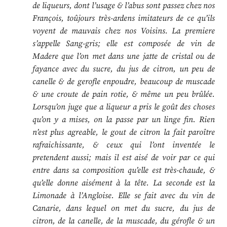
de liqueurs, dont l’usage & l’abus sont passez chez nos
François, toûjours très-ardens imitateurs de ce qu’ils
voyent de mauvais chez nos Voisins. La premiere
s’appelle Sang-gris; elle est composée de vin de
Madere que l’on met dans une jatte de cristal ou de
fayance avec du sucre, du jus de citron, un peu de
canelle & de gerofle enpoudre, beaucoup de muscade
& une croute de pain rotie, & même un peu brûlée.
Lorsqu’on juge que a liqueur a pris le goût des choses
qu’on y a mises, on la passe par un linge fin. Rien
n’est plus agreable, le gout de citron la fait paroître
rafraichissante, & ceux qui l’ont inventée le
pretendent aussi; mais il est aisé de voir par ce qui
entre dans sa composition qu’elle est très-chaude, &
qu’elle donne aisément à la tête. La seconde est la
Limonade à l’Angloise. Elle se fait avec du vin de
Canarie, dans lequel on met du sucre, du jus de
citron, de la canelle, de la muscade, du gérofle & un