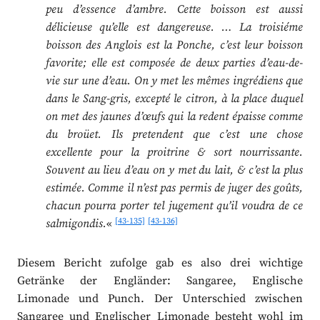
peu d’essence d’ambre. Cette boisson est aussi
délicieuse qu’elle est dangereuse. … La troisiéme
boisson des Anglois est la Ponche, c’est leur boisson
favorite; elle est composée de deux parties d’eau-de-
vie sur une d’eau. On y met les mêmes ingrédiens que
dans le Sang-gris, excepté le citron, à la place duquel
on met des jaunes d’œufs qui la redent épaisse comme
du broüet. Ils pretendent que c’est une chose
excellente pour la proitrine & sort nourrissante.
Souvent au lieu d’eau on y met du lait, & c’est la plus
estimée. Comme il n’est pas permis de juger des goûts,
chacun pourra porter tel jugement qu’il voudra de ce
[43-135]
[43-136]
salmigondis.
«
Diesem Bericht zufolge gab es also drei wichtige
Getränke der Engländer: Sangaree, Englische
Limonade und Punch. Der Unterschied zwischen
Sangaree und Englischer Limonade besteht wohl im