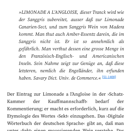
»LIMONADE A L’ANGLOISE, dieser Tranck wird wie
der Sanggris zubereitet, ausser daß zur Limonade
Canarien-Sect, und zum Sanggris Wein von Madera
kommt. Man thut auch Amber-Essentz darein, die im
Sanggris nicht ist. Er ist so annehmlich als
gefährlich. Man verthut dessen eine grosse Menge in
den Französisch-Englisch- und Americanischen
Inseln. Sein Nahme zeigt zur Genüge an, daß diese
letzteren, nemlich die Engelländer, ihn erfunden
[51-1400]
haben. Savary Dict. Univ. de Commerce.
«
Der Eintrag zur Limonade a l’Angloise in der ›Schatz-
Kammer der Kauffmannschafft‹ bedarf der
Kommentierung; er macht es erforderlich, kurz auf die
Etymologie des Wortes ›Sekt‹ einzugehen. Das ›Digitale
Wörterbuch der deutschen Sprache‹ gibt an, daß man
unter ›Sekt‹ einen moussierenden Wein verstehe. Das