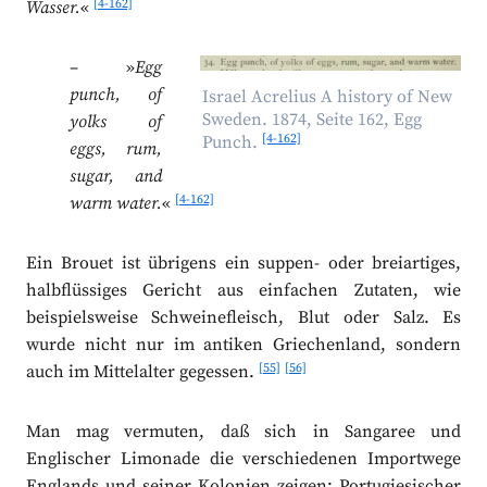
[4-162]
Wasser.
«
– »
Egg
punch, of
Israel Acrelius A history of New
Sweden. 1874, Seite 162, Egg
yolks of
[4-162]
Punch.
eggs, rum,
sugar, and
[4-162]
warm water.
«
Ein Brouet ist übrigens ein suppen- oder breiartiges,
halbflüssiges Gericht aus einfachen Zutaten, wie
beispielsweise Schweinefleisch, Blut oder Salz. Es
wurde nicht nur im antiken Griechenland, sondern
[55]
[56]
auch im Mittelalter gegessen.
Man mag vermuten, daß sich in Sangaree und
Englischer Limonade die verschiedenen Importwege
Englands und seiner Kolonien zeigen: Portugiesischer