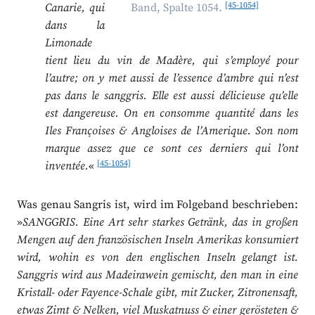
[45-1054]
Canarie, qui
Band, Spalte 1054.
dans la
Limonade
tient lieu du vin de Madère, qui s’employé pour
l’autre; on y met aussi de l’essence d’ambre qui n’est
pas dans le sanggris. Elle est aussi délicieuse qu’elle
est dangereuse. On en consomme quantité dans les
Iles Françoises & Angloises de l’Amerique. Son nom
marque assez que ce sont ces derniers qui l’ont
[45-1054]
inventée.
«
Was genau Sangris ist, wird im Folgeband beschrieben:
»
SANGGRIS. Eine Art sehr starkes Getränk, das in großen
Mengen auf den französischen Inseln Amerikas konsumiert
wird, wohin es von den englischen Inseln gelangt ist.
Sanggris wird aus Madeirawein gemischt, den man in eine
Kristall- oder Fayence-Schale gibt, mit Zucker, Zitronensaft,
etwas Zimt & Nelken, viel Muskatnuss & einer gerösteten &