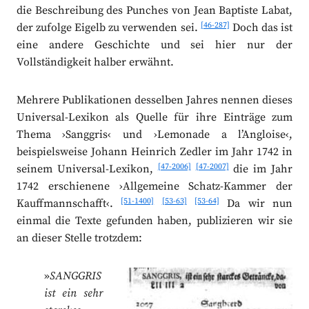
die Beschreibung des Punches von Jean Baptiste Labat,
[46-287]
der zufolge Eigelb zu verwenden sei.
Doch das ist
eine andere Geschichte und sei hier nur der
Vollständigkeit halber erwähnt.
Mehrere Publikationen desselben Jahres nennen dieses
Universal-Lexikon als Quelle für ihre Einträge zum
Thema ›Sanggris‹ und ›Lemonade a l’Angloise‹,
beispielsweise Johann Heinrich Zedler im Jahr 1742 in
[47-2006]
[47-2007]
seinem Universal-Lexikon,
die im Jahr
1742 erschienene ›Allgemeine Schatz-Kammer der
[51-1400]
[53-63]
[53-64]
Kauffmannschafft‹.
Da wir nun
einmal die Texte gefunden haben, publizieren wir sie
an dieser Stelle trotzdem:
»
SANGGRIS
ist ein sehr