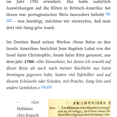
im Jahr 1703 erweitert. Das hatte natürlich
Auswirkungen auf die Eliten in Britisch-Amerika: bei
[58-
ihnen war portugiesischer Wein besonders beliebt
122]
– was bestätigt, möchten wir einwerfen, daß man
dort viel ›Sang-gris‹ trank.
Im Zweiten Band seines Werkes ›Neue Reise zu den
Inseln Amerikas‹ berichtet Jean Baptiste Labat von der
Insel Saint Christophle, heute Saint Kitts genannt, aus
dem jahr
1700
: »
Die Einwohner, bei denen ich sowohl auf
dieser Reise als auch nach meiner Rückkehr aus Saint
Domingue gegessen habe, hatten viel Tafelsilber und auf
diesem Schüsseln oder Schalen, mit Ponche, Sang Gris und
[44-191]
andere Getränken.
«
– »
Les
Habitans
chez lesquels