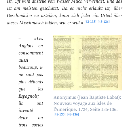
ist. Oft wird anstelle von Wasser Milch verwendet, und das
ist am meisten geschätzt. Da es nicht erlaubt ist, über
Geschmäcker zu urteilen, kann sich jeder ein Urteil über
[43-135]
[43-136]
dieses Mischmasch bilden, wie er will.
«
– »
Les
Anglois en
consomment
aussi
beaucoup, &
ne sont pas
plus délicats
que les
Espagnols;
Anonymus (Jean Baptiste Labat):
ils ont
Nouveau voyage aux isles de
l’Amerique. 1724, Seite 135-136.
inventé
[43-135]
[43-136]
deux ou
trois sortes