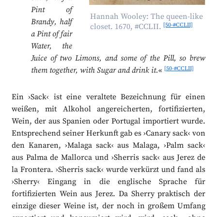
Pint of
Hannah Wooley: The queen-like
Brandy, half
[50-#CCLII]
closet. 1670, #CCLII.
a Pint of fair
Water, the
Juice of two Limons, and some of the Pill, so brew
[50-#CCLII]
them together, with Sugar and drink it.
«
Ein ›Sack‹ ist eine veraltete Bezeichnung für einen
weißen, mit Alkohol angereicherten, fortifizierten,
Wein, der aus Spanien oder Portugal importiert wurde.
Entsprechend seiner Herkunft gab es ›Canary sack‹ von
den Kanaren, ›Malaga sack‹ aus Malaga, ›Palm sack‹
aus Palma de Mallorca und ›Sherris sack‹ aus Jerez de
la Frontera. ›Sherris sack‹ wurde verkürzt und fand als
›Sherry‹ Eingang in die englische Sprache für
fortifizierten Wein aus Jerez. Da Sherry praktisch der
einzige dieser Weine ist, der noch in großem Umfang