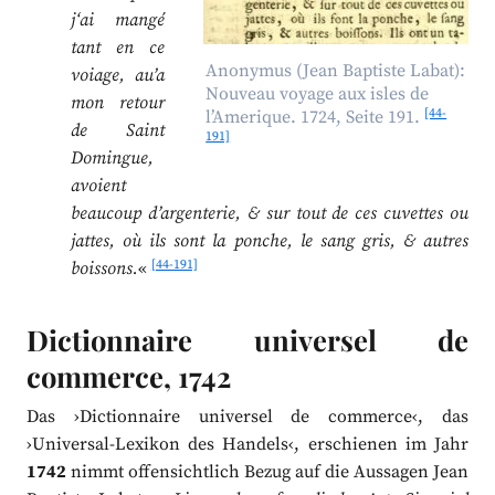
j‘ai mangé
tant en ce
Anonymus (Jean Baptiste Labat):
voiage, au’a
Nouveau voyage aux isles de
mon retour
[44-
l’Amerique. 1724, Seite 191.
de Saint
191]
Domingue,
avoient
beaucoup d’argenterie, & sur tout de ces cuvettes ou
jattes, où ils sont la ponche, le sang gris, & autres
[44-191]
boissons.
«
Dictionnaire universel de
commerce, 1742
Das ›Dictionnaire universel de commerce‹, das
›Universal-Lexikon des Handels‹, erschienen im Jahr
1742
nimmt offensichtlich Bezug auf die Aussagen Jean