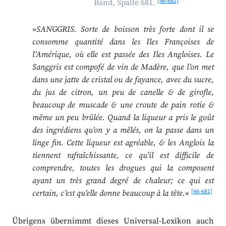
[46-681]
Band, Spalte 681.
»
SANGGRIS. Sorte de boisson très forte dont il se
consomme quantité dans les Iles Françoises de
l’Amérique, où elle est passée des Iles Angloises. Le
Sanggris est compofé de vin de Madère, que l’on met
dans une jatte de cristal ou de fayance, avec du sucre,
du jus de citron, un peu de canelle & de girofle,
beaucoup de muscade & une croute de pain rotie &
même un peu brûlée. Quand la liqueur a pris le goût
des ingrédiens qu’on y a mêlés, on la passe dans un
linge fin. Cette liqueur est agréable, & les Anglois la
tiennent rafraîchissante, ce qu’il est difficile de
comprendre, toutes les drogues qui la composent
ayant un très grand degré de chaleur; ce qui est
[46-681]
certain, c’est qu’elle donne beaucoup à la tête.
«
Übrigens übernimmt dieses Universal-Lexikon auch