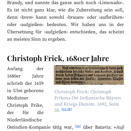
Brandy, und nannte das ganze auch noch ›Limonado‹.
Es ist nicht ganz klar, wie die Zubereitung sein soll,
denn ›brew‹ kann sowohl ›brauen‹ oder ›aufbrühen‹
oder ›aufgießen‹ bedeuten. Wir haben uns in der
Übersetzung für ›aufgießen‹ entschieden, das scheint
an meisten Sinn zu ergeben.
Christoph Frick, 1680er Jahre
Anfang der
1680er Jahre
schrieb der 1659
in Ulm geborene
Christoph Frick: Christoph
Mediziner
Frikens Ost-Indianische Räysen
und Kriegs-Dienste. 1692, Seite
Christoph Frike,
[65-58]
58.
der für die
Niederländische
[66]
Ostindien-Kompanie tätig war,
über Batavia: »
Auß