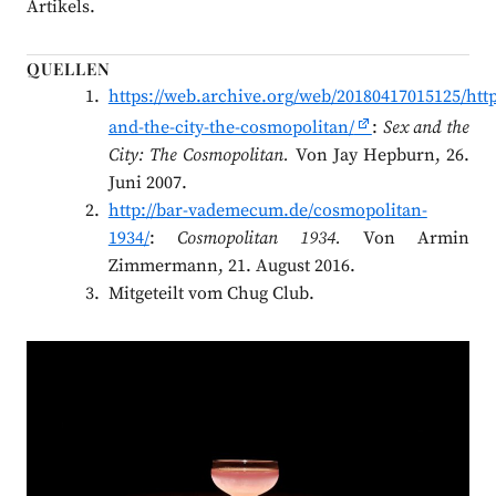
Artikels.
QUELLEN
https://web.archive.org/web/20180417015125/htt
and-the-city-the-cosmopolitan/
:
Sex and the
City: The Cosmopolitan.
Von Jay Hepburn, 26.
Juni 2007.
http://bar-vademecum.de/cosmopolitan-
1934/
:
Cosmopolitan 1934.
Von Armin
Zimmermann, 21. August 2016.
Mitgeteilt vom Chug Club.